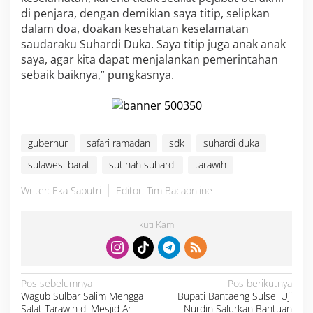
di penjara, dengan demikian saya titip, selipkan
dalam doa, doakan kesehatan keselamatan
saudaraku Suhardi Duka. Saya titip juga anak anak
saya, agar kita dapat menjalankan pemerintahan
sebaik baiknya,” pungkasnya.
gubernur
safari ramadan
sdk
suhardi duka
sulawesi barat
sutinah suhardi
tarawih
Writer: Eka Saputri
Editor: Tim Bacaonline
Ikuti Kami
N
Pos sebelumnya
Pos berikutnya
a
Wagub Sulbar Salim Mengga
Bupati Bantaeng Sulsel Uji
v
i
Salat Tarawih di Mesjid Ar-
Nurdin Salurkan Bantuan
g