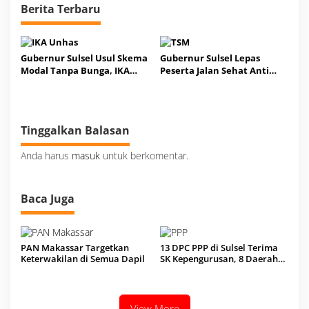
Berita Terbaru
Gubernur Sulsel Usul Skema
Gubernur Sulsel Lepas
Modal Tanpa Bunga, IKA
Peserta Jalan Sehat Anti
Unhas Jadi Motor Penggerak
Maget di Kota Parepare
Tinggalkan Balasan
Anda harus
masuk
untuk berkomentar.
Baca Juga
PAN Makassar Targetkan
13 DPC PPP di Sulsel Terima
Keterwakilan di Semua Dapil
SK Kepengurusan, 8 Daerah
Kenapa Menggantung?
View More