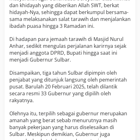
s
dan khidayah yang diberikan Allah SWT, berkat
j
hidayah-Nya, sehingga dapat berkumpul bersama-
i
sama melaksanakan salat tarawih dan menjalankan
d
ibadah puasa hingga 3 Ramadan ini.
N
u
r
Di hadapan para jemaah tarawih di Masjid Nurul
u
Anhar, sedikit mengulas perjalanan karirnya sejak
l
menjadi anggota DPRD, Bupati hingga saat ini
A
menjadi Gubernur Sulbar.
n
h
a
Disampaikan, tiga tahun Sulbar dipimpin oleh
r
penjabat yang ditunjuk langsung oleh pemerintah
-
pusat. Barulah 20 Februari 2025, telah dilantik
M
secara resmi 33 Gubernur yang dipilih oleh
i
rakyatnya.
n
t
a
Olehnya itu, terpilih sebagai gubernur merupakan
D
amanah yang berat sebab menurutnya masih
o
banyak pekerjaan yang harus diselesaikan di
a
Sulbar. Meskipun demikian, Gubernur juga
W
a