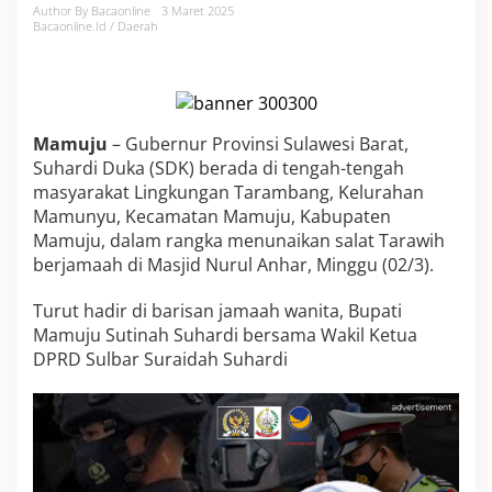
3
Author By Bacaonline
3 Maret 2025
Bacaonline.id / Daerah
R
a
m
a
d
a
Mamuju
– Gubernur Provinsi Sulawesi Barat,
n
Suhardi Duka (SDK) berada di tengah-tengah
G
u
masyarakat Lingkungan Tarambang, Kelurahan
b
Mamunyu, Kecamatan Mamuju, Kabupaten
e
Mamuju, dalam rangka menunaikan salat Tarawih
r
berjamaah di Masjid Nurul Anhar, Minggu (02/3).
n
u
r
Turut hadir di barisan jamaah wanita, Bupati
S
Mamuju Sutinah Suhardi bersama Wakil Ketua
u
DPRD Sulbar Suraidah Suhardi
l
b
a
r
S
u
h