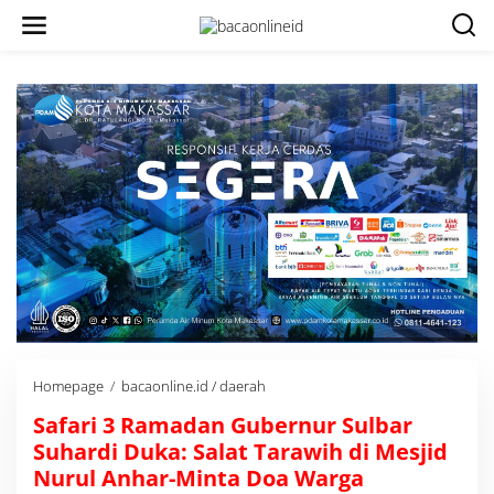
Homepage
/
bacaonline.id / daerah
S
a
Safari 3 Ramadan Gubernur Sulbar
f
a
Suhardi Duka: Salat Tarawih di Mesjid
r
Nurul Anhar-Minta Doa Warga
i