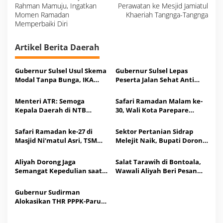
a
Rahman Mamuju, Ingatkan
Perawatan ke Mesjid Jamiatul
s
Momen Ramadan
Khaeriah Tangnga-Tangnga
i
p
Memperbaiki Diri
o
s
Artikel Berita Daerah
Gubernur Sulsel Usul Skema
Gubernur Sulsel Lepas
Modal Tanpa Bunga, IKA
Peserta Jalan Sehat Anti
Unhas Jadi Motor Penggerak
Maget di Kota Parepare
Menteri ATR: Semoga
Safari Ramadan Malam ke-
Kepala Daerah di NTB
30, Wali Kota Parepare
Bebaskan Biaya BPHTB
Tasming Hamid Silaturahmi
untuk Warga Miskin
Bareng Warga Lemoe
Safari Ramadan ke-27 di
Sektor Pertanian Sidrap
Ekstrem
Masjid Ni’matul Asri, TSM
Melejit Naik, Bupati Dorong
Didampingi Ketua PKK
Pola 3 Kali Tanam Setahun
Aliyah Dorong Jaga
Salat Tarawih di Bontoala,
Semangat Kepedulian saat
Wawali Aliyah Beri Pesan
Datang ke Masjid Jannatul
Penguatan Sesama
Firdaus
Gubernur Sudirman
Alokasikan THR PPPK-Paruh
Waktu Pemprov Sulsel