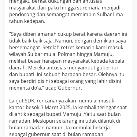
mengaku berkat dukungan dan antusias
r
masyarakat dari paku hingga suremana menjadi
g
pendorong dan semangat memimpin Sulbar lima
a
tahun kedepan.
“Saya diberi amanah cukup berat karena daerah ini
tidak baik-baik saja. Namun, dengan demikian saya
bersemangat. Setelah retret kemarin kami masuk
wilayah Sulbar mulai Polman hingga Mamuju,
melihat besar harapan masyarakat kepada kepala
daerah. Mereka antusias menyambut gubernur
dan bupati. Ini sebuah harapan besar. Olehnya itu
saya berdiri disini sebagai orang yang lahir disini
meminta do’a,” ucap Gubernur.
Lanjut SDK, rencananya akan memulai masuk
kantor besok 3 Maret 2025, Ia kembali teringat saat
dilantik sebagai bupati Mamuju. Yaitu saat bulan
ramadan. Meskipun sekarang ini tidak dilantik di
bulan ramadan namun , Ia memulai bekerja
sebagai gubernur saat di bulan ramadan.