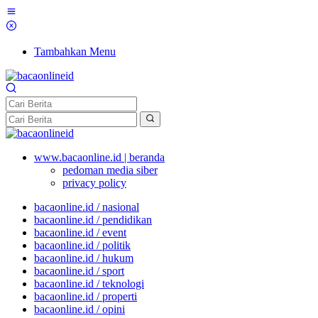
Tambahkan Menu
www.bacaonline.id | beranda
pedoman media siber
privacy policy
bacaonline.id / nasional
bacaonline.id / pendidikan
bacaonline.id / event
bacaonline.id / politik
bacaonline.id / hukum
bacaonline.id / sport
bacaonline.id / teknologi
bacaonline.id / properti
bacaonline.id / opini