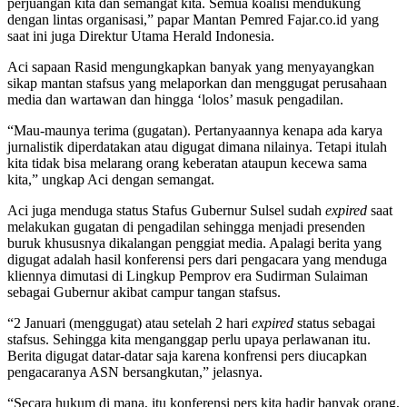
perjuangan kita dan semangat kita. Semua koalisi mendukung
dengan lintas organisasi,” papar Mantan Pemred Fajar.co.id yang
saat ini juga Direktur Utama Herald Indonesia.
Aci sapaan Rasid mengungkapkan banyak yang menyayangkan
sikap mantan stafsus yang melaporkan dan menggugat perusahaan
media dan wartawan dan hingga ‘lolos’ masuk pengadilan.
“Mau-maunya terima (gugatan). Pertanyaannya kenapa ada karya
jurnalistik diperdatakan atau digugat dimana nilainya. Tetapi itulah
kita tidak bisa melarang orang keberatan ataupun kecewa sama
kita,” ungkap Aci dengan semangat.
Aci juga menduga status Stafus Gubernur Sulsel sudah
expired
saat
melakukan gugatan di pengadilan sehingga menjadi presenden
buruk khususnya dikalangan penggiat media. Apalagi berita yang
digugat adalah hasil konferensi pers dari pengacara yang menduga
kliennya dimutasi di Lingkup Pemprov era Sudirman Sulaiman
sebagai Gubernur akibat campur tangan stafsus.
“2 Januari (menggugat) atau setelah 2 hari
expired
status sebagai
stafsus. Sehingga kita menganggap perlu upaya perlawanan itu.
Berita digugat datar-datar saja karena konfrensi pers diucapkan
pengacaranya ASN bersangkutan,” jelasnya.
“Secara hukum di mana, itu konferensi pers kita hadir banyak orang,