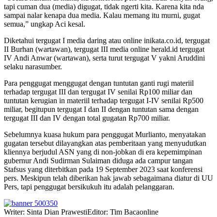
tapi cuman dua (media) digugat, tidak ngerti kita. Karena kita nda
sampai nalar kenapa dua media. Kalau memang itu murni, gugat
semua,” ungkap Aci kesal.
Diketahui tergugat I media daring atau online inikata.co.id, tergugat
II Burhan (wartawan), tergugat III media online herald.id tergugat
IV Andi Anwar (wartawan), serta turut tergugat V yakni Aruddini
selaku narasumber.
Para penggugat menggugat dengan tuntutan ganti rugi materiil
terhadap tergugat III dan tergugat IV senilai Rp100 miliar dan
tuntutan kerugian in materiil terhadap tergugat I-IV senilai Rp500
miliar, begitupun tergugat I dan II dengan tuntutan sama dengan
tergugat III dan IV dengan total gugatan Rp700 miliar.
Sebelumnya kuasa hukum para penggugat Murlianto, menyatakan
gugatan tersebut dilayangkan atas pemberitaan yang menyudutkan
kliennya berjudul ASN yang di non-jobkan di era kepemimpinan
gubernur Andi Sudirman Sulaiman diduga ada campur tangan
Stafsus yang diterbitkan pada 19 September 2023 saat konferensi
pers. Meskipun telah diberikan hak jawab sebagaimana diatur di UU
Pers, tapi penggugat bersikukuh itu adalah pelanggaran.
Writer: Sinta Dian Prawesti
Editor: Tim Bacaonline