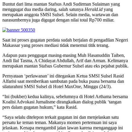
Buntut dari lima mantan Stafsus Andi Sudirman Sulaiman yang
menggugat dua media daring, salah satunya
Herald.id
yang
merupakan anggota SMSI Sulsel. Selain media, wartawan dan
narasumbernya juga digugat dengan nilai total Rp700 miliar.
Saat ini proses gugatan perdata sudah berjalan di pengadilan Negeri
Makassar yang proses mediasi tidak menemui titik terang.
Adapun para penggugat masing-masing Muh Hasanuddin Taiben,
Andi Ilal Tasma, A Chidayat Abdullah, Arif dan Arman. Kelimanya
merupakan mantan Stafsus Gubernur Sulsel atau eks pejabat publik.
Pernyataan ‘perlawanan’ ini ditegaskan Ketua SMSI Sulsel Rasid
Alfarisi saat memberikan sambutan pada buka puasa bersama dan
silaturahmi SMSI Sulsel di Hotel MaxOne, Minggu (24/3).
“Ini (bukber) kedua kalinya, sebelumnya di Hotel Arthama bersama
Koalisi Advokasi Jurnalisme dirangkaikan dialog publik ‘tangan
pers dalam gugatan hukum,” kata Rasid.
“Saya selalu ditelepon terkait gugatan ini dan menjelaskan satu
persatu ke teman teman. Makanya momen pertemuan ini saya
jelaskan. Kenapa mengambil jalan lawan karena menganggap ini