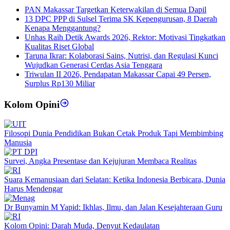
PAN Makassar Targetkan Keterwakilan di Semua Dapil
13 DPC PPP di Sulsel Terima SK Kepengurusan, 8 Daerah
Kenapa Menggantung?
Unhas Raih Detik Awards 2026, Rektor: Motivasi Tingkatkan
Kualitas Riset Global
Taruna Ikrar: Kolaborasi Sains, Nutrisi, dan Regulasi Kunci
Wujudkan Generasi Cerdas Asia Tenggara
Triwulan II 2026, Pendapatan Makassar Capai 49 Persen,
Surplus Rp130 Miliar
Kolom Opini
Filosopi Dunia Pendidikan Bukan Cetak Produk Tapi Membimbing
Manusia
Survei, Angka Presentase dan Kejujuran Membaca Realitas
Suara Kemanusiaan dari Selatan: Ketika Indonesia Berbicara, Dunia
Harus Mendengar
Dr Bunyamin M Yapid: Ikhlas, Ilmu, dan Jalan Kesejahteraan Guru
Kolom Opini: Darah Muda, Denyut Kedaulatan