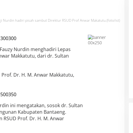
i Nurdin hadiri pisah sambut Direktur RSUD Prof Anwar Makatutu.(foto/ist)
 Fauzy Nurdin menghadiri Lepas
nwar Makkatutu, dari dr. Sultan
D Prof. Dr. H. M. Anwar Makkatutu,
rdin ini mengatakan, sosok dr. Sultan
Filosopi Dunia Pendidikan Bukan
Cetak Produk Tapi Membimbing
angunan Kabupaten Bantaeng.
Manusia
 RSUD Prof. Dr. H. M. Anwar