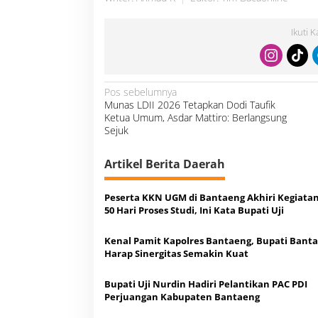
Ikuti 
N
Pos sebelumnya
a
Munas LDII 2026 Tetapkan Dodi Taufik
v
i
Ketua Umum, Asdar Mattiro: Berlangsung
g
a
Sejuk
s
i
p
o
Artikel Berita Daerah
s
Peserta KKN UGM di Bantaeng Akhiri Kegiatan
50 Hari Proses Studi, Ini Kata Bupati Uji
Kenal Pamit Kapolres Bantaeng, Bupati Bant
Harap Sinergitas Semakin Kuat
Bupati Uji Nurdin Hadiri Pelantikan PAC PDI
Perjuangan Kabupaten Bantaeng