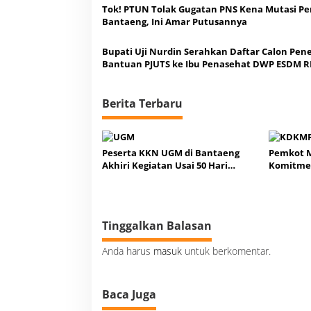
Tok! PTUN Tolak Gugatan PNS Kena Mutasi P
Bantaeng, Ini Amar Putusannya
Bupati Uji Nurdin Serahkan Daftar Calon Pen
Bantuan PJUTS ke Ibu Penasehat DWP ESDM R
Berita Terbaru
Peserta KKN UGM di Bantaeng
Pemkot M
Akhiri Kegiatan Usai 50 Hari
Komitmen
Proses Studi, Ini Kata Bupati Uji
Ekonomi 
Tinggalkan Balasan
Anda harus
masuk
untuk berkomentar.
Baca Juga