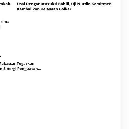
emkab
Usai Dengar Instruksi Bahlil, Uji Nurdin Komitmen
Kembalikan Kejayaan Golkar
erima
I
akassar Tegaskan
 Sinergi Penguatan
Rakyat