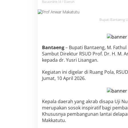
p
Bacaonline.id / Daerah
i
n
a
Bupati Bantaeng Uj
n
R
S
P
r
Bantaeng
– Bupati Bantaeng, M. Fathul
o
f
Sambut Direktur RSUD Prof. Dr. H. M. A
A
kepada dr. Yusri Lisangan.
n
w
Kegiatan ini digelar di Ruang Pola, RSU
a
Jumat, 10 April 2026.
r
M
a
k
k
Kepala daerah yang akrab disapa Uji Nu
a
merupakan sosok inspiratif bagi pemb
t
Khususnya pembangunan lantai delapan
u
t
Makkatutu.
u