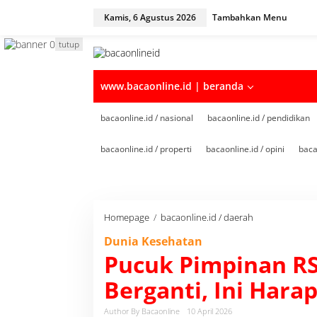
Kamis, 6 Agustus 2026
Tambahkan Menu
tutup
www.bacaonline.id | beranda
bacaonline.id / nasional
bacaonline.id / pendidikan
bacaonline.id / properti
bacaonline.id / opini
baca
Homepage
/
bacaonline.id / daerah
P
u
Dunia Kesehatan
c
Pucuk Pimpinan R
u
k
Berganti, Ini Hara
P
i
m
Author By Bacaonline
10 April 2026