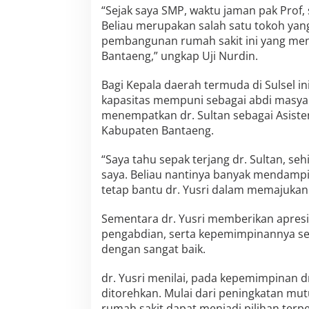
B
“Sejak saya SMP, waktu jaman pak Prof,
e
Beliau merupakan salah satu tokoh yang
r
pembangunan rumah sakit ini yang me
g
a
Bantaeng,” ungkap Uji Nurdin.
n
t
Bagi Kepala daerah termuda di Sulsel ini
i
kapasitas mempuni sebagai abdi masyar
,
menempatkan dr. Sultan sebagai Asist
I
n
Kabupaten Bantaeng.
i
H
“Saya tahu sepak terjang dr. Sultan, seh
a
saya. Beliau nantinya banyak mendampin
r
tetap bantu dr. Yusri dalam memajukan
a
p
a
Sementara dr. Yusri memberikan apresia
n
pengabdian, serta kepemimpinannya seh
B
dengan sangat baik.
u
p
a
dr. Yusri menilai, pada kepemimpinan d
t
ditorehkan. Mulai dari peningkatan mut
i
rumah sakit dapat menjadi pilihan terpe