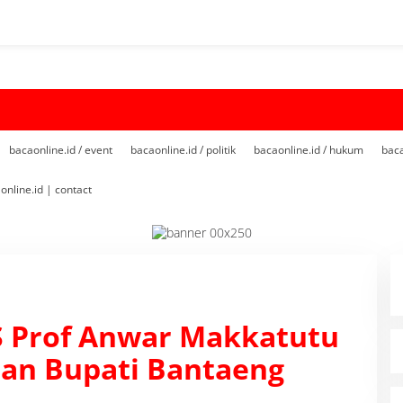
bacaonline.id / event
bacaonline.id / politik
bacaonline.id / hukum
baca
online.id | contact
S Prof Anwar Makkatutu
pan Bupati Bantaeng