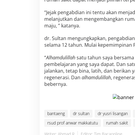
B
a
“Jejak pengabdian ini tentu akan menjad
n
t
melanjutkan dan mengembangkan rumah 
a
maju, ” katanya.
e
n
dr. Sultan mengungkapkan, pengabdian
g
selama 12 tahun. Mulai kepemimpinan Pr
“
Alhamdulillah
satu tahun saya bersama 
pembelajaran yang saya dapat. Dan sat
jalankan, tetap bina, latih, dan berikan 
regenerasi. Dan
alhamdulillah
, regeneras
bebernya.
bantaeng
dr sultan
dr yusri lisangan
rsud prof anwar makkatutu
rumah sakit
Writer: Ahmad R
Editor: Tim Bacaonline