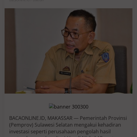
v
S
u
l
s
e
l
C
a
t
a
t
I
n
v
e
s
t
a
s
i
BACAONLINE.ID, MAKASSAR — Pemerintah Provinsi
H
(Pemprov) Sulawesi Selatan mengakui kehadiran
u
a
investasi seperti perusahaan pengolah hasil
d