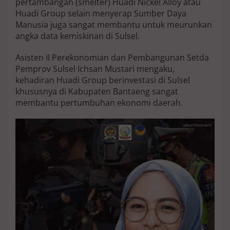
pertambangan (smelter) Huadi Nickel Alloy atau
i
Huadi Group selain menyerap Sumber Daya
G
Manusia juga sangat membantu untuk meurunkan
r
o
angka data kemiskinan di Sulsel.
u
p
Asisten II Perekonomian dan Pembangunan Setda
B
Pemprov Sulsel Ichsan Mustari mengaku,
a
kehadiran Huadi Group berinvestasi di Sulsel
n
t
khususnya di Kabupaten Bantaeng sangat
u
membantu pertumbuhan ekonomi daerah.
E
k
o
n
o
m
i
S
u
l
s
e
l
T