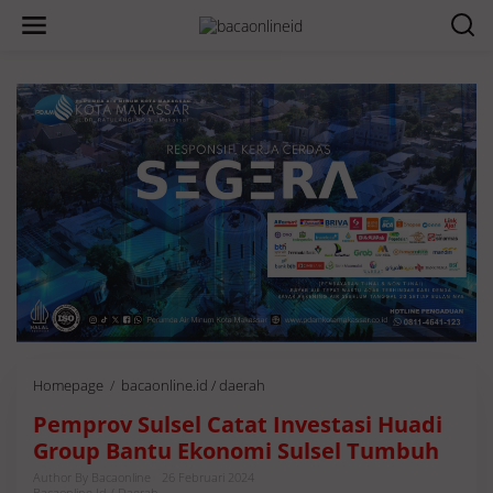
Homepage
/
bacaonline.id / daerah
P
e
Pemprov Sulsel Catat Investasi Huadi
m
p
Group Bantu Ekonomi Sulsel Tumbuh
r
Author By Bacaonline
26 Februari 2024
o
Bacaonline.id / Daerah