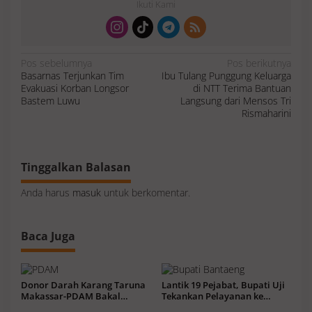
Ikuti Kami
N
Pos sebelumnya
Pos berikutnya
a
Basarnas Terjunkan Tim
Ibu Tulang Punggung Keluarga
v
i
Evakuasi Korban Longsor
di NTT Terima Bantuan
g
a
Bastem Luwu
Langsung dari Mensos Tri
s
Rismaharini
i
p
o
s
Tinggalkan Balasan
Anda harus
masuk
untuk berkomentar.
Baca Juga
Donor Darah Karang Taruna
Lantik 19 Pejabat, Bupati Uji
Makassar-PDAM Bakal
Tekankan Pelayanan ke
Kumpul Ratusan Kantong
Masyarakat Terus Meningkat