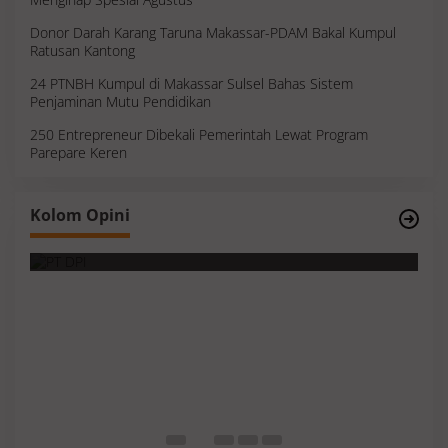
Donor Darah Karang Taruna Makassar-PDAM Bakal Kumpul
Ratusan Kantong
24 PTNBH Kumpul di Makassar Sulsel Bahas Sistem
Penjaminan Mutu Pendidikan
250 Entrepreneur Dibekali Pemerintah Lewat Program
Parepare Keren
Survei, Angka Presentase dan Kejujuran
Kolom Opini
Membaca Realitas
S
I
M