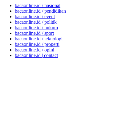
bacaonline.id / nasional
bacaonline.id / pendidikan
bacaonline.id / event
bacaonline.id / politik
bacaonline.id / hukum
bacaonline.id / sport
bacaonline.id / teknologi
bacaonline.id / properti
bacaonline.id / opini
bacaonline.id | contact