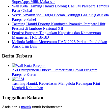
SuperApps Milik Makassar
Wali Kota Tasming Hamid Dorong UMKM Parepare Tembus
Pasar Global
Sekda Amarun soal Harga Eceran Tertinggi Gas 3 Kg di Kota
Parepare Sulsel
Tasming Hamid Dorong Kontingen Pramuka Parepare Ukir
Prestasi di Jambore Nasional XII
Pemkot Parepare Tingkatkan Kapasitas dan Kemampuan
Manajerial TRC BPBD
Melinda Jadikan Momentum HAN 2026 Perkuat Pendidikan
Anak Usia Dini
Berita Terbaru
250 Entrepreneur Dibekali Pemerintah Lewat Program
Parepare Keren
Tasming Hamid: Kecerdasan Mengelola Keuangan Kini
Menjadi Kebutuhan
Tinggalkan Balasan
Anda harus
masuk
untuk berkomentar.