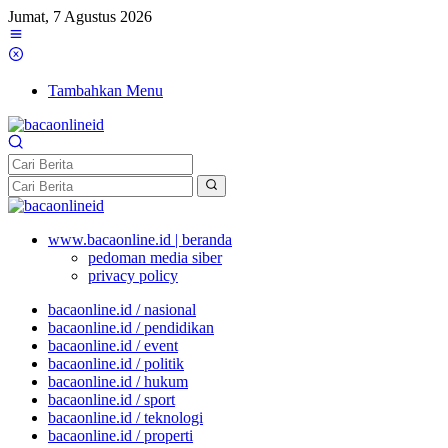
Jumat, 7 Agustus 2026
Tambahkan Menu
www.bacaonline.id | beranda
pedoman media siber
privacy policy
bacaonline.id / nasional
bacaonline.id / pendidikan
bacaonline.id / event
bacaonline.id / politik
bacaonline.id / hukum
bacaonline.id / sport
bacaonline.id / teknologi
bacaonline.id / properti