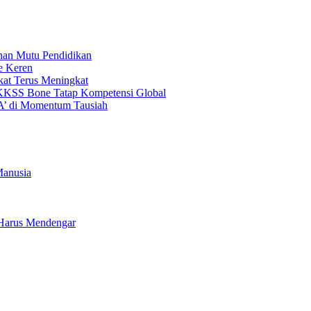
nan Mutu Pendidikan
e Keren
kat Terus Meningkat
KKSS Bone Tatap Kompetensi Global
’ di Momentum Tausiah
Manusia
a Harus Mendengar