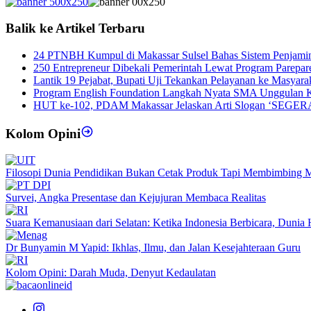
Balik ke Artikel Terbaru
24 PTNBH Kumpul di Makassar Sulsel Bahas Sistem Penjami
250 Entrepreneur Dibekali Pemerintah Lewat Program Parepar
Lantik 19 Pejabat, Bupati Uji Tekankan Pelayanan ke Masyara
Program English Foundation Langkah Nyata SMA Unggulan 
HUT ke-102, PDAM Makassar Jelaskan Arti Slogan ‘SEGERA
Kolom Opini
Filosopi Dunia Pendidikan Bukan Cetak Produk Tapi Membimbing 
Survei, Angka Presentase dan Kejujuran Membaca Realitas
Suara Kemanusiaan dari Selatan: Ketika Indonesia Berbicara, Duni
Dr Bunyamin M Yapid: Ikhlas, Ilmu, dan Jalan Kesejahteraan Guru
Kolom Opini: Darah Muda, Denyut Kedaulatan