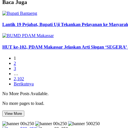
Baca Juga
Lantik 19 Pejabat, Bupati Uji Tekankan Pelayanan ke Masyara
HUT ke-102, PDAM Makassar Jelaskan Arti Slogan ‘SEGERA’
1
2
3
…
2,102
Berikutnya
No More Posts Available.
No more pages to load.
View More