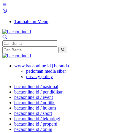
Tambahkan Menu
www.bacaonline.id | beranda
pedoman media siber
privacy policy
bacaonline.id / nasional
bacaonline.id / pendidikan
bacaonline.id / event
bacaonline.id / politik
bacaonline.id / hukum
bacaonline.id / sport
bacaonline.id / teknologi
bacaonline.id / properti
bacaonline.id / opini