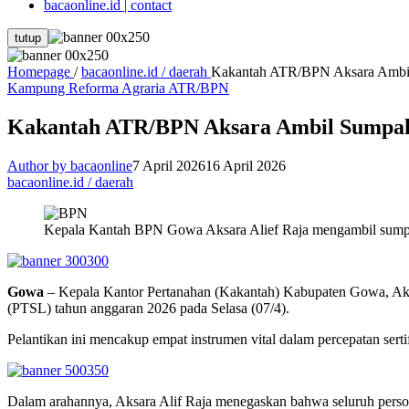
bacaonline.id | contact
tutup
Homepage
/
bacaonline.id / daerah
Kakantah ATR/BPN Aksara Ambil 
Kampung Reforma Agraria ATR/BPN
Kakantah ATR/BPN Aksara Ambil Sumpah 
Author by bacaonline
7 April 2026
16 April 2026
bacaonline.id / daerah
Kepala Kantah BPN Gowa Aksara Alief Raja mengambil sump
Gowa
– Kepala Kantor Pertanahan (Kakantah) Kabupaten Gowa, Aksar
(PTSL) tahun anggaran 2026 pada Selasa (07/4).
Pelantikan ini mencakup empat instrumen vital dalam percepatan sertifi
Dalam arahannya, Aksara Alif Raja menegaskan bahwa seluruh personi