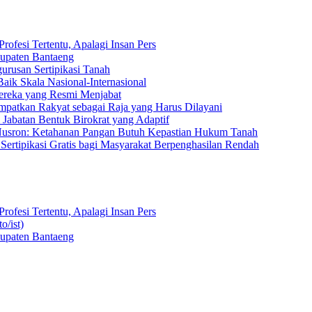
ofesi Tertentu, Apalagi Insan Pers
bupaten Bantaeng
rusan Sertipikasi Tanah
aik Skala Nasional-Internasional
Mereka yang Resmi Menjabat
empatkan Rakyat sebagai Raja yang Harus Dilayani
 Jabatan Bentuk Birokrat yang Adaptif
Nusron: Ketahanan Pangan Butuh Kepastian Hukum Tanah
rtipikasi Gratis bagi Masyarakat Berpenghasilan Rendah
ofesi Tertentu, Apalagi Insan Pers
bupaten Bantaeng