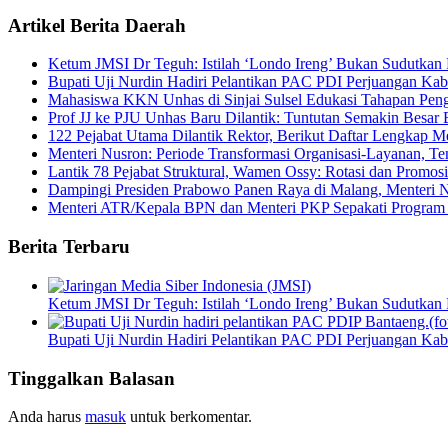
Artikel Berita Daerah
Ketum JMSI Dr Teguh: Istilah ‘Londo Ireng’ Bukan Sudutkan Pr
Bupati Uji Nurdin Hadiri Pelantikan PAC PDI Perjuangan Ka
Mahasiswa KKN Unhas di Sinjai Sulsel Edukasi Tahapan Pengu
Prof JJ ke PJU Unhas Baru Dilantik: Tuntutan Semakin Besar B
122 Pejabat Utama Dilantik Rektor, Berikut Daftar Lengkap 
Menteri Nusron: Periode Transformasi Organisasi-Layanan, T
Lantik 78 Pejabat Struktural, Wamen Ossy: Rotasi dan Promosi
Dampingi Presiden Prabowo Panen Raya di Malang, Menteri 
Menteri ATR/Kepala BPN dan Menteri PKP Sepakati Program Se
Berita Terbaru
Ketum JMSI Dr Teguh: Istilah ‘Londo Ireng’ Bukan Sudutkan Pr
Bupati Uji Nurdin Hadiri Pelantikan PAC PDI Perjuangan Ka
Tinggalkan Balasan
Anda harus
masuk
untuk berkomentar.