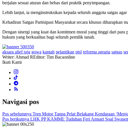
berjalan sesuai aturan dan bebas dari praktik penyimpangan.
Lebih lanjut, ia menginstruksikan kepada seluruh anggota satgas ag
Kehadiran Satgas Partisipasi Masyarakat secara khusus diharapkan m
Dengan sinergi yang kuat dan komitmen moral yang tinggi dari para 
hukum yang berkualitas bagi seluruh pemilik tanah.
aksara alief raja
gowa
kantah
pelantikan
ptsl
reforma agraria
satgas
se
Writer: Ahmad R
Editor: Tim Bacaonline
Ikuti Kami
Navigasi pos
Pos sebelumnya
Tren Motor Tanpa Pelat Belakang Kendaraan ‘Menja
Pos berikutnya
LHK PP KAMMI: Tuduhan Feri Amsari Soal Swasemb