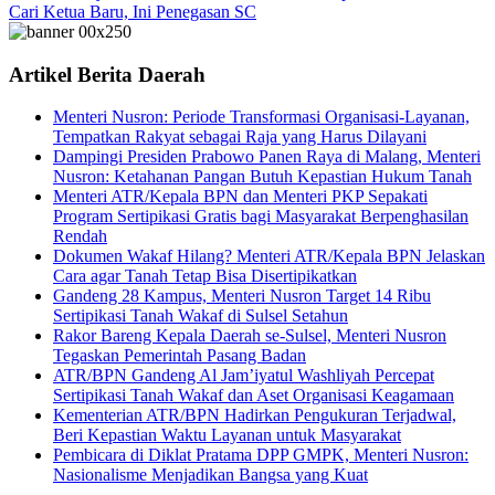
Cari Ketua Baru, Ini Penegasan SC
Artikel Berita Daerah
Menteri Nusron: Periode Transformasi Organisasi-Layanan,
Tempatkan Rakyat sebagai Raja yang Harus Dilayani
Dampingi Presiden Prabowo Panen Raya di Malang, Menteri
Nusron: Ketahanan Pangan Butuh Kepastian Hukum Tanah
Menteri ATR/Kepala BPN dan Menteri PKP Sepakati
Program Sertipikasi Gratis bagi Masyarakat Berpenghasilan
Rendah
Dokumen Wakaf Hilang? Menteri ATR/Kepala BPN Jelaskan
Cara agar Tanah Tetap Bisa Disertipikatkan
Gandeng 28 Kampus, Menteri Nusron Target 14 Ribu
Sertipikasi Tanah Wakaf di Sulsel Setahun
Rakor Bareng Kepala Daerah se-Sulsel, Menteri Nusron
Tegaskan Pemerintah Pasang Badan
ATR/BPN Gandeng Al Jam’iyatul Washliyah Percepat
Sertipikasi Tanah Wakaf dan Aset Organisasi Keagamaan
Kementerian ATR/BPN Hadirkan Pengukuran Terjadwal,
Beri Kepastian Waktu Layanan untuk Masyarakat
Pembicara di Diklat Pratama DPP GMPK, Menteri Nusron:
Nasionalisme Menjadikan Bangsa yang Kuat