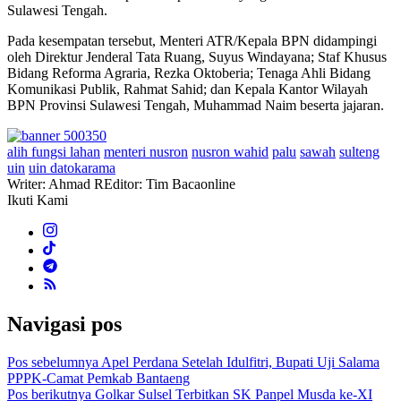
Sulawesi Tengah.
Pada kesempatan tersebut, Menteri ATR/Kepala BPN didampingi
oleh Direktur Jenderal Tata Ruang, Suyus Windayana; Staf Khusus
Bidang Reforma Agraria, Rezka Oktoberia; Tenaga Ahli Bidang
Komunikasi Publik, Rahmat Sahid; dan Kepala Kantor Wilayah
BPN Provinsi Sulawesi Tengah, Muhammad Naim beserta jajaran.
alih fungsi lahan
menteri nusron
nusron wahid
palu
sawah
sulteng
uin
uin datokarama
Writer: Ahmad R
Editor: Tim Bacaonline
Ikuti Kami
Navigasi pos
Pos sebelumnya
Apel Perdana Setelah Idulfitri, Bupati Uji Salama
PPPK-Camat Pemkab Bantaeng
Pos berikutnya
Golkar Sulsel Terbitkan SK Panpel Musda ke-XI