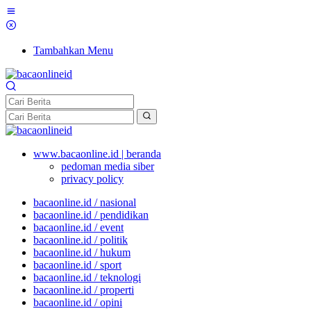
Tambahkan Menu
www.bacaonline.id | beranda
pedoman media siber
privacy policy
bacaonline.id / nasional
bacaonline.id / pendidikan
bacaonline.id / event
bacaonline.id / politik
bacaonline.id / hukum
bacaonline.id / sport
bacaonline.id / teknologi
bacaonline.id / properti
bacaonline.id / opini