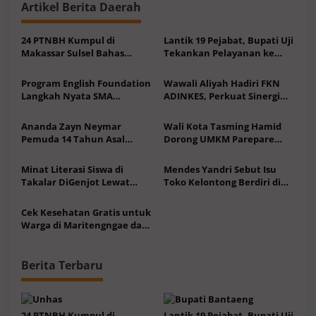
o
Artikel Berita Daerah
s
24 PTNBH Kumpul di
Lantik 19 Pejabat, Bupati Uji
Makassar Sulsel Bahas
Tekankan Pelayanan ke
Sistem Penjaminan Mutu
Masyarakat Terus
Pendidikan
Meningkat
Program English Foundation
Wawali Aliyah Hadiri FKN
Langkah Nyata SMA
ADINKES, Perkuat Sinergi
Unggulan KKSS Bone Tatap
Layanan Kesehatan
Kompetensi Global
Ananda Zayn Neymar
Wali Kota Tasming Hamid
Pemuda 14 Tahun Asal
Dorong UMKM Parepare
Sulsel Jagoan HRI di ITRC
Tembus Pasar Global
2026
Minat Literasi Siswa di
Mendes Yandri Sebut Isu
Takalar DiGenjot Lewat
Toko Kelontong Berdiri di
BAKARYA ala Peserta KKN
Samping KDKMP Bakal
Tematik
Ditutup Adalah Informasi
Cek Kesehatan Gratis untuk
Hoaks
Warga di Maritengngae dari
Mahasiswa KKN Profesi
Unhas
Berita Terbaru
24 PTNBH Kumpul di
Lantik 19 Pejabat, Bupati Uji