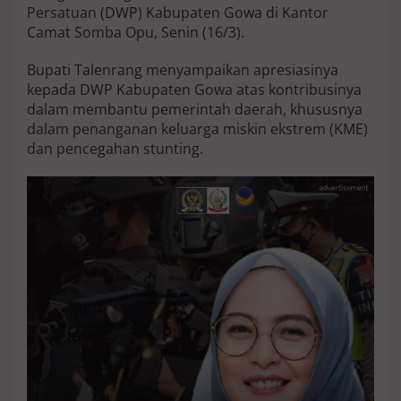
p
Persatuan (DWP) Kabupaten Gowa di Kantor
a
Camat Somba Opu, Senin (16/3).
t
i
Bupati Talenrang menyampaikan apresiasinya
T
kepada DWP Kabupaten Gowa atas kontribusinya
a
l
dalam membantu pemerintah daerah, khususnya
e
dalam penanganan keluarga miskin ekstrem (KME)
n
dan pencegahan stunting.
r
a
n
g
D
o
r
o
n
g
K
o
l
a
b
o