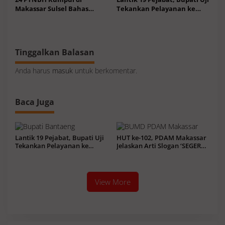
Makassar Sulsel Bahas
Tekankan Pelayanan ke
Sistem Penjaminan Mutu
Masyarakat Terus
Pendidikan
Meningkat
Tinggalkan Balasan
Anda harus
masuk
untuk berkomentar.
Baca Juga
Lantik 19 Pejabat, Bupati Uji
HUT ke-102, PDAM Makassar
Tekankan Pelayanan ke
Jelaskan Arti Slogan ‘SEGERA’
Masyarakat Terus Meningkat
di Momentum Tausiah
View More