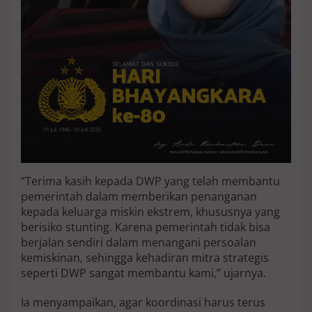
r
a
s
i
T
a
n
g
a
n
i
K
e
m
“Terima kasih kepada DWP yang telah membantu
i
pemerintah dalam memberikan penanganan
s
k
kepada keluarga miskin ekstrem, khususnya yang
i
berisiko stunting. Karena pemerintah tidak bisa
n
berjalan sendiri dalam menangani persoalan
a
kemiskinan, sehingga kehadiran mitra strategis
n
seperti DWP sangat membantu kami,” ujarnya.
Ia menyampaikan, agar koordinasi harus terus