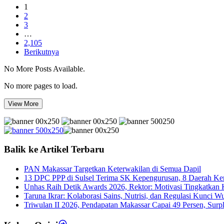
1
2
3
…
2,105
Berikutnya
No More Posts Available.
No more pages to load.
View More
Balik ke Artikel Terbaru
PAN Makassar Targetkan Keterwakilan di Semua Dapil
13 DPC PPP di Sulsel Terima SK Kepengurusan, 8 Daerah K
Unhas Raih Detik Awards 2026, Rektor: Motivasi Tingkatkan K
Taruna Ikrar: Kolaborasi Sains, Nutrisi, dan Regulasi Kunci 
Triwulan II 2026, Pendapatan Makassar Capai 49 Persen, Surp