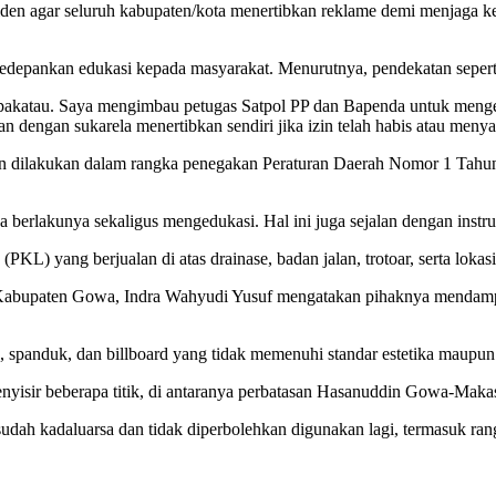
siden agar seluruh kabupaten/kota menertibkan reklame demi menjaga k
depankan edukasi kepada masyarakat. Menurutnya, pendekatan seperti
sipakatau. Saya mengimbau petugas Satpol PP dan Bapenda untuk menge
 dengan sukarela menertibkan sendiri jika izin telah habis atau menyal
 dilakukan dalam rangka penegakan Peraturan Daerah Nomor 1 Tahun 
sa berlakunya sekaligus mengedukasi. Hal ini juga sejalan dengan instr
PKL) yang berjualan di atas drainase, badan jalan, trotoar, serta loka
abupaten Gowa, Indra Wahyudi Yusuf mengatakan pihaknya mendampin
spanduk, dan billboard yang tidak memenuhi standar estetika maupun y
nyisir beberapa titik, di antaranya perbatasan Hasanuddin Gowa-Maka
udah kadaluarsa dan tidak diperbolehkan digunakan lagi, termasuk ran