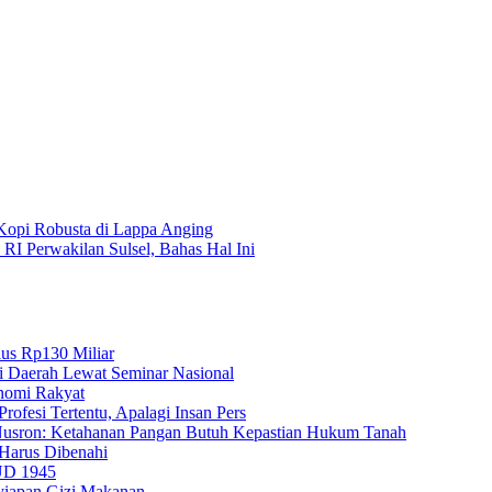
opi Robusta di Lappa Anging
I Perwakilan Sulsel, Bahas Hal Ini
lus Rp130 Miliar
i Daerah Lewat Seminar Nasional
nomi Rakyat
ofesi Tertentu, Apalagi Insan Pers
Nusron: Ketahanan Pangan Butuh Kepastian Hukum Tanah
Harus Dibenahi
UUD 1945
yiapan Gizi Makanan