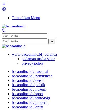
Tambahkan Menu
www.bacaonline.id | beranda
pedoman media siber
privacy policy
bacaonline.id / nasional
bacaonline.id / pendidikan
bacaonline.id / event
bacaonline.id / politik
bacaonline.id / hukum
bacaonline.id / sport
bacaonline.id / teknologi
bacaonline.id / properti
bacaonline.id / opini