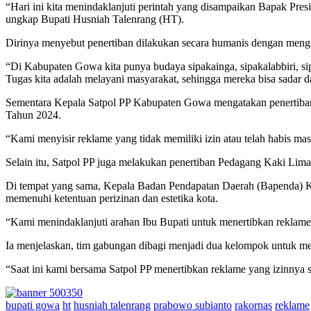
“Hari ini kita menindaklanjuti perintah yang disampaikan Bapak Pre
ungkap Bupati Husniah Talenrang (HT).
Dirinya menyebut penertiban dilakukan secara humanis dengan menge
“Di Kabupaten Gowa kita punya budaya sipakainga, sipakalabbiri, 
Tugas kita adalah melayani masyarakat, sehingga mereka bisa sadar dan
Sementara Kepala Satpol PP Kabupaten Gowa mengatakan penertiban
Tahun 2024.
“Kami menyisir reklame yang tidak memiliki izin atau telah habis ma
Selain itu, Satpol PP juga melakukan penertiban Pedagang Kaki Lima (
Di tempat yang sama, Kepala Badan Pendapatan Daerah (Bapenda) K
memenuhi ketentuan perizinan dan estetika kota.
“Kami menindaklanjuti arahan Ibu Bupati untuk menertibkan reklame, 
Ia menjelaskan, tim gabungan dibagi menjadi dua kelompok untuk me
“Saat ini kami bersama Satpol PP menertibkan reklame yang izinnya s
bupati gowa
ht
husniah talenrang
prabowo subianto
rakornas
reklame