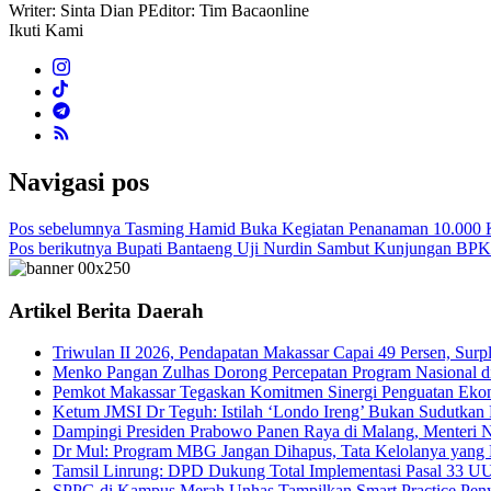
Writer: Sinta Dian P
Editor: Tim Bacaonline
Ikuti Kami
Navigasi pos
Pos sebelumnya
Tasming Hamid Buka Kegiatan Penanaman 10.000 K
Pos berikutnya
Bupati Bantaeng Uji Nurdin Sambut Kunjungan BPK R
Artikel Berita Daerah
Triwulan II 2026, Pendapatan Makassar Capai 49 Persen, Surp
Menko Pangan Zulhas Dorong Percepatan Program Nasional d
Pemkot Makassar Tegaskan Komitmen Sinergi Penguatan Eko
Ketum JMSI Dr Teguh: Istilah ‘Londo Ireng’ Bukan Sudutkan Pr
Dampingi Presiden Prabowo Panen Raya di Malang, Menteri 
Dr Mul: Program MBG Jangan Dihapus, Tata Kelolanya yang 
Tamsil Linrung: DPD Dukung Total Implementasi Pasal 33 
SPPG di Kampus Merah Unhas Tampilkan Smart Practice Pen