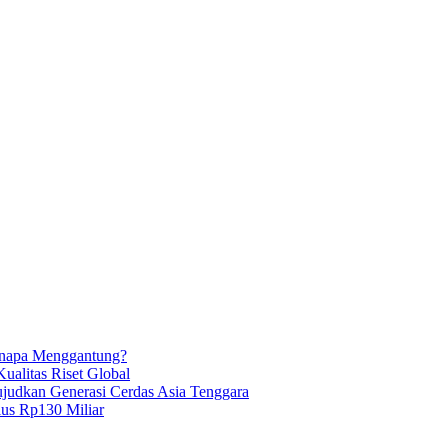
enapa Menggantung?
ualitas Riset Global
Wujudkan Generasi Cerdas Asia Tenggara
lus Rp130 Miliar