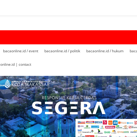
bacaonline.id / event
bacaonline.id / politik
bacaonline.id / hukum
baca
online.id | contact