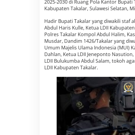
2025-2030 di Ruang Pola Kantor Bupati T
u
Kabupaten Takalar, Sulawesi Selatan, Mi
p
a
Hadir Bupati Takalar yang diwakili staf 
t
e
Abdul Haris Kulle, Ketua LDII Kabupat
n
Polres Takalar Kompol Abdul Halim, Kas
T
Musdar, Dandim 1426/Takalar yang diwak
a
Umum Majelis Ulama Indonesia (MUI)
k
a
Dahlan, Ketua LDII Jeneponto Nasution,
l
LDII Bulukumba Abdul Salam, tokoh ag
a
LDII Kabupaten Takalar.
r
R
e
s
m
i
D
i
l
a
n
t
i