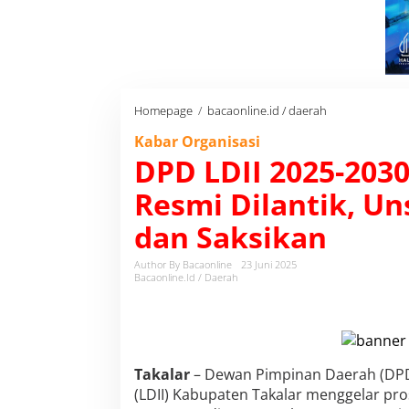
Homepage
/
bacaonline.id / daerah
D
P
Kabar Organisasi
D
DPD LDII 2025-203
L
D
Resmi Dilantik, U
I
I
dan Saksikan
2
0
2
Author By Bacaonline
23 Juni 2025
5
Bacaonline.id / Daerah
-
2
0
3
0
Takalar
– Dewan Pimpinan Daerah (DPD
K
a
(LDII) Kabupaten Takalar menggelar pro
b