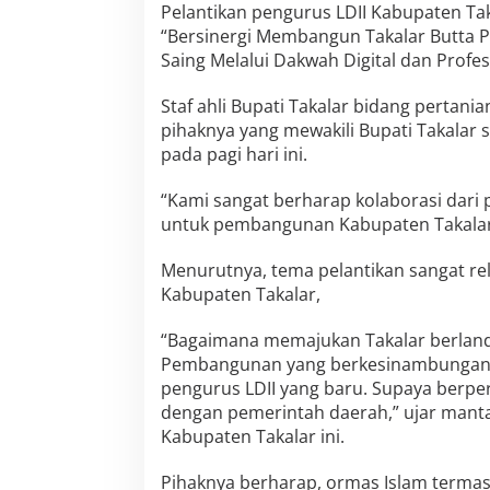
n
Pelantikan pengurus LDII Kabupaten Ta
S
“Bersinergi Membangun Takalar Butta
a
Saing Melalui Dakwah Digital dan Profesi
k
s
i
Staf ahli Bupati Takalar bidang pertani
k
pihaknya yang mewakili Bupati Takalar 
a
pada pagi hari ini.
n
“Kami sangat berharap kolaborasi dari 
untuk pembangunan Kabupaten Takalar,”
Menurutnya, tema pelantikan sangat r
Kabupaten Takalar,
“Bagaimana memajukan Takalar berland
Pembangunan yang berkesinambungan. I
pengurus LDII yang baru. Supaya berpe
dengan pemerintah daerah,” ujar mantan
Kabupaten Takalar ini.
Pihaknya berharap, ormas Islam termasu