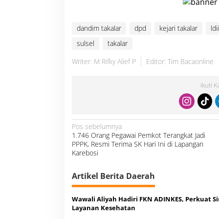
dandim takalar
dpd
kejari takalar
ldii
sulsel
takalar
Writer: M Rifky Alief P
Editor: Tim Bacaonline
Ikuti 
N
Pos sebelumnya
a
1.746 Orang Pegawai Pemkot Terangkat Jadi
v
i
PPPK, Resmi Terima SK Hari Ini di Lapangan
g
a
Karebosi
s
i
p
o
Artikel Berita Daerah
s
Wawali Aliyah Hadiri FKN ADINKES, Perkuat Si
Layanan Kesehatan