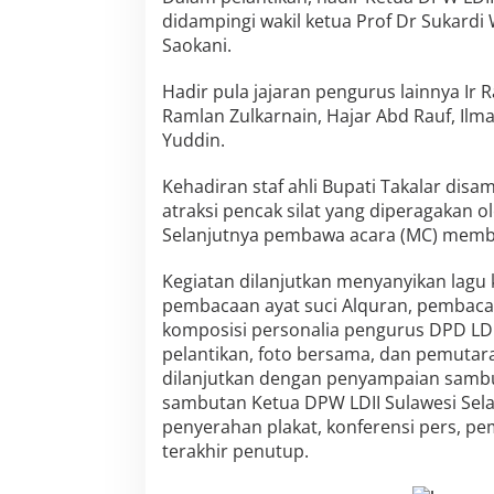
didampingi wakil ketua Prof Dr Sukardi
Saokani.
Hadir pula jajaran pengurus lainnya I
Ramlan Zulkarnain, Hajar Abd Rauf, Ilm
Yuddin.
Kehadiran staf ahli Bupati Takalar dis
atraksi pencak silat yang diperagakan o
Selanjutnya pembawa acara (MC) memb
Kegiatan dilanjutkan menyanyikan lagu
pembacaan ayat suci Alquran, pembaca
komposisi personalia pengurus DPD LDI
pelantikan, foto bersama, dan pemutaran
dilanjutkan dengan penyampaian sambu
sambutan Ketua DPW LDII Sulawesi Sela
penyerahan plakat, konferensi pers, p
terakhir penutup.