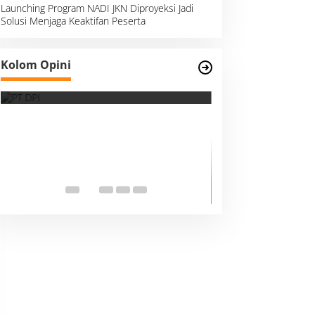
Launching Program NADI JKN Diproyeksi Jadi
Solusi Menjaga Keaktifan Peserta
Survei, Angka Presentase dan
Kolom Opini
Kejujuran Membaca Realitas
Suara Kemanusia
Ketika Indonesia
Dunia Harus Me