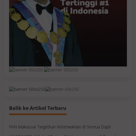
Balik ke Artikel Terbaru
PAN Makassar Targetkan Keterwakilan di Semua Dapil