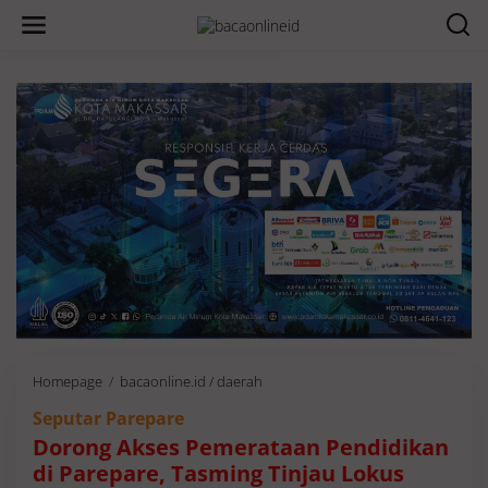
Homepage
/
bacaonline.id / daerah
D
o
Seputar Parepare
r
o
Dorong Akses Pemerataan Pendidikan
n
di Parepare, Tasming Tinjau Lokus
g