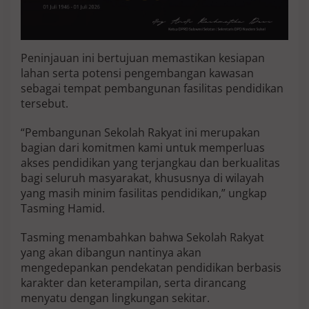
o
k
u
s
Peninjauan ini bertujuan memastikan kesiapan
S
lahan serta potensi pengembangan kawasan
e
k
sebagai tempat pembangunan fasilitas pendidikan
o
tersebut.
l
a
“Pembangunan Sekolah Rakyat ini merupakan
h
bagian dari komitmen kami untuk memperluas
R
a
akses pendidikan yang terjangkau dan berkualitas
k
bagi seluruh masyarakat, khususnya di wilayah
y
yang masih minim fasilitas pendidikan,” ungkap
a
Tasming Hamid.
t
Tasming menambahkan bahwa Sekolah Rakyat
yang akan dibangun nantinya akan
mengedepankan pendekatan pendidikan berbasis
karakter dan keterampilan, serta dirancang
menyatu dengan lingkungan sekitar.