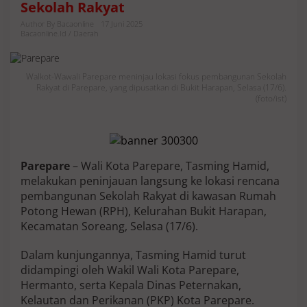
Sekolah Rakyat
A
k
Author By Bacaonline
17 Juni 2025
s
Bacaonline.id / Daerah
e
s
P
Walkot-Wawali Parepare meninjau lokasi fokus pembangunan Sekolah
e
Rakyat di Parepare, yang dipusatkan di Bukit Harapan, Selasa (17/6).
m
(foto/ist)
e
r
a
t
a
Parepare
– Wali Kota Parepare, Tasming Hamid,
a
melakukan peninjauan langsung ke lokasi rencana
n
P
pembangunan Sekolah Rakyat di kawasan Rumah
e
Potong Hewan (RPH), Kelurahan Bukit Harapan,
n
Kecamatan Soreang, Selasa (17/6).
d
i
Dalam kunjungannya, Tasming Hamid turut
d
i
didampingi oleh Wakil Wali Kota Parepare,
k
Hermanto, serta Kepala Dinas Peternakan,
a
Kelautan dan Perikanan (PKP) Kota Parepare.
n