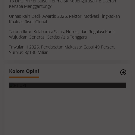
13 DPC PPP di Sulsel Terima SK Kepengurusan, 8 Daerah
Kenapa Menggantung?
Unhas Raih Detik Awards 2026, Rektor: Motivasi Tingkatkan
Kualitas Riset Global
Taruna Ikrar: Kolaborasi Sains, Nutrisi, dan Regulasi Kunci
Wujudkan Generasi Cerdas Asia Tenggara
Triwulan II 2026, Pendapatan Makassar Capai 49 Persen,
Surplus Rp130 Miliar
Survei, Angka Presentase dan Kejujuran
Kolom Opini
Membaca Realitas
S
I