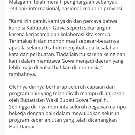
Malaganni telah meraih penghargaan sebanyak
a
243 baik internasional, nasional, maupun provinsi.
d
a
n
“Kami izin pamit, kami yakin dan percaya bahwa
P
kondisi Kabupaten Gowa seperti sekarang ini
e
karena kerjasama dan kolaborasi kita semua.
g
Terimakasih dan mohon maaf sebesar-besarnya
a
apabila selama 9 tahun menjabat ada kesalahan
w
a
kata dan perbuatan. Tiada lain itu karena keinginan
i
kami dalam membawa Gowa menjadi daerah yang
P
lebih maju di Sulsel bahkan di Indonesia,”
e
tambahnya.
m
k
a
Olehnya dirinya berharap seluruh capaian dan
b
program baik yang telah diraih mampu dilanjutkan
T
oleh Bupati dan Wakil Bupati Gowa Terpilih.
u
Sehingga dirinya meminta seluruh pegawai mampu
m
p
bekerja dengan baik dalam mewujudkan seluruh
a
program keberlanjutan yang telah dicanangkan
h
Hati Damai.
R
u