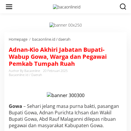
Homepage
/
bacaonline.id / daerah
A
d
Adnan-Kio Akhiri Jabatan Bupati-
n
a
Wabup Gowa, Warga dan Pegawai
n
Pemkab Tumpah Ruah
-
K
Author By Bacaonline
20 Februari 2025
Bacaonline.id / Daerah
i
o
A
k
h
i
Gowa
– Sehari jelang masa purna bakti, pasangan
r
Bupati Gowa, Adnan Purichta Ichsan dan Wakil
i
J
Bupati Gowa, Abd Rauf Malaganni dilepas ribuan
a
pegawai dan masyarakat Kabupaten Gowa.
b