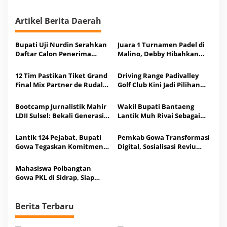
s
Artikel Berita Daerah
Bupati Uji Nurdin Serahkan
Juara 1 Turnamen Padel di
Daftar Calon Penerima
Malino, Debby Hibahkan
Bantuan PJUTS ke Ibu
Uang Tunai Rp10 Juta ke
Penasehat DWP ESDM RI
Tandem
12 Tim Pastikan Tiket Grand
Driving Range Padivalley
Final Mix Partner de Rudal
Golf Club Kini Jadi Pilihan
Padel di Malino
Warga Salurkan Energi
Terpendam
Bootcamp Jurnalistik Mahir
Wakil Bupati Bantaeng
LDII Sulsel: Bekali Generasi
Lantik Muh Rivai Sebagai
Muda Tangkal Informasi
Kepala Bapenda
Hoaks
Lantik 124 Pejabat, Bupati
Pemkab Gowa Transformasi
Gowa Tegaskan Komitmen
Digital, Sosialisasi Reviu
Loyalitas-Profesionalisme
Arsitektur-Peta SPBE
Mahasiswa Polbangtan
Gowa PKL di Sidrap, Siap
Dukung Optimalisasi Cetak
Sawah
Berita Terbaru