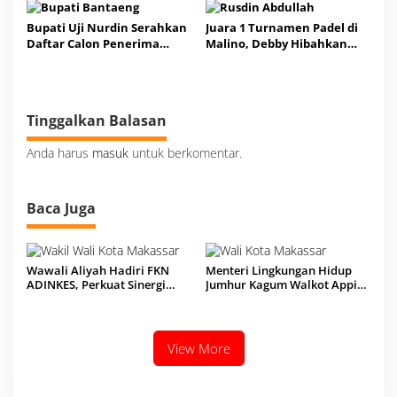
Bupati Uji Nurdin Serahkan
Juara 1 Turnamen Padel di
Daftar Calon Penerima
Malino, Debby Hibahkan
Bantuan PJUTS ke Ibu
Uang Tunai Rp10 Juta ke
Penasehat DWP ESDM RI
Tandem
Tinggalkan Balasan
Anda harus
masuk
untuk berkomentar.
Baca Juga
Wawali Aliyah Hadiri FKN
Menteri Lingkungan Hidup
ADINKES, Perkuat Sinergi
Jumhur Kagum Walkot Appi
Layanan Kesehatan
Benahi Sampah Usai
Kunjungi TPA Tamangapa
View More