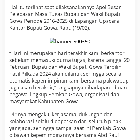
a
Hal itu terlihat saat dilaksanakannya Apel Besar
t
Pelepasan Masa Tugas Bupati dan Wakil Bupati
a
n
Gowa Periode 2016-2025 di Lapangan Upacara
B
Kantor Bupati Gowa, Rabu (19/02).
u
p
a
t
“Hari ini merupakan hari terakhir kami berkantor
i
sebelum memasuki purna tugas, karena tanggal 20
-
W
Februari, Bupati dan Wakil Bupati Gowa Terpilih
a
hasil Pilkada 2024 akan dilantik sehingga secara
b
otomatis kepemimpinan kami bersama pak wabup
u
juga akan berakhir,” ungkapnya dihadapan ribuan
p
G
pegawai lingkup Pemkab Gowa, organisasi dan
o
masyarakat Kabupaten Gowa.
w
a
Dirinya mengaku, kerjasama, dukungan dan
,
kolaborasi selalu didapatkan dari seluruh pihak
W
a
yang ada, sehingga sampai saat ini Pemkab Gowa
r
dibawah kepemimpinannya bersama Abd Rauf
g