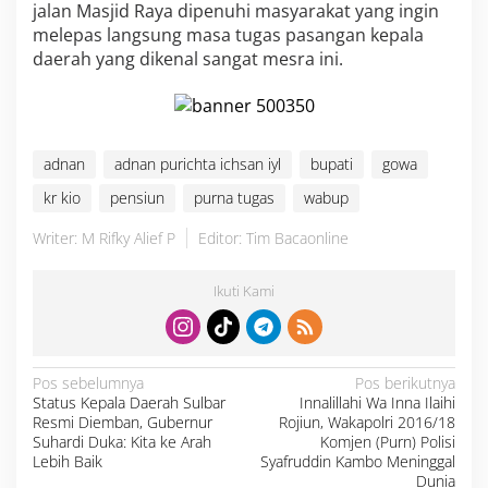
jalan Masjid Raya dipenuhi masyarakat yang ingin
melepas langsung masa tugas pasangan kepala
daerah yang dikenal sangat mesra ini.
adnan
adnan purichta ichsan iyl
bupati
gowa
kr kio
pensiun
purna tugas
wabup
Writer: M Rifky Alief P
Editor: Tim Bacaonline
Ikuti Kami
N
Pos sebelumnya
Pos berikutnya
a
Status Kepala Daerah Sulbar
Innalillahi Wa Inna Ilaihi
v
i
Resmi Diemban, Gubernur
Rojiun, Wakapolri 2016/18
g
a
Suhardi Duka: Kita ke Arah
Komjen (Purn) Polisi
s
Lebih Baik
Syafruddin Kambo Meninggal
i
p
Dunia
o