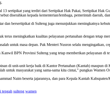
g.
ertipikat yang terdiri dari Sertipikat Hak Pakai, Sertipikat Hak Guna
rsebut diserahkan kepada kementerian/lembaga, pemerintah daerah, da
ar dan bersertipikat di Sulteng juga menunjukkan meningkatnya kebut
k terus meningkatkan kualitas pelayanan pertanahan dengan tetap menja
salah untuk masa depan. Pak Menteri Nusron selalu mengingatkan, cep
anwil BPN Provinsi Sulteng yang tetap memberikan pelayanan di tenga
pinan di unit-unit kerja baik di Kantor Pertanahan (Kantah) maupun d
dalah untuk masyarakat yang sama-sama kita cintai,” pungkas Wamen O
hammad Naim beserta jajarannya, dan para Kepala Kantah Kabupaten/K
i tengah
sulteng
wamen