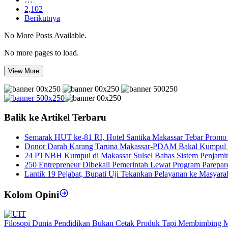
2,102
Berikutnya
No More Posts Available.
No more pages to load.
View More
Balik ke Artikel Terbaru
Semarak HUT ke-81 RI, Hotel Santika Makassar Tebar Promo
Donor Darah Karang Taruna Makassar-PDAM Bakal Kumpul 
24 PTNBH Kumpul di Makassar Sulsel Bahas Sistem Penjami
250 Entrepreneur Dibekali Pemerintah Lewat Program Parepar
Lantik 19 Pejabat, Bupati Uji Tekankan Pelayanan ke Masyara
Kolom Opini
Filosopi Dunia Pendidikan Bukan Cetak Produk Tapi Membimbing 