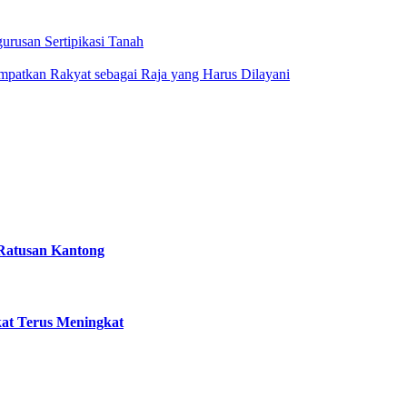
rusan Sertipikasi Tanah
empatkan Rakyat sebagai Raja yang Harus Dilayani
Ratusan Kantong
kat Terus Meningkat