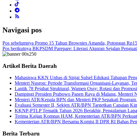
Navigasi pos
Pos sebelumnya
Promo 15 Tahun Brownies Amanda, Potongan Rp15 
Pos berikutnya
BKPSDM Parepare: Literasi Alquran Sejalan Peng
Artikel Berita Daerah
Mahasiswa KKN Unhas di Sinjai Sulsel Edukasi Tahapan Pengu
Menteri Nusron: Periode Transformasi Organisasi-Layanan, T
Lantik 78 Pejabat Struktural, Wamen Ossy: Rotasi dan Promosi
Dampingi Presiden Prabowo Panen Raya di Malang, Menteri 
Menteri ATR/Kepala BPN dan Menteri PKP Sepakati Program Se
Evaluasi Semester II, Sekjen ATR/BPN Targetkan Capaian Ki
KKNP-PTLP Tematik Tahun 2026 Berakhir, Pengalaman Lapanga
Terima Kajian Komnas HAM, Kementerian ATR/BPN Perkuat 
Kementerian ATR/BPN Bersama Komisi II DPR RI Bahas Pengu
Berita Terbaru