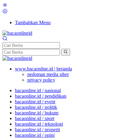
Tambahkan Menu
www.bacaonline.id | beranda
pedoman media siber
privacy policy
bacaonline.id / nasional
bacaonline.id / pendidikan
bacaonline.id / event
bacaonline.id / politik
bacaonline.id / hukum
bacaonline.id / sport
bacaonline.id / teknologi
bacaonline.id / properti
bacaonline.id / opini