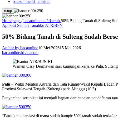
bacaonline.id | contact
tutup
Homepage
/
bacaonline.id / daerah
50% Bidang Tanah di Sulteng Sud
Aplikasi Sentuh Tanahku ATR/BPN
50% Bidang Tanah di Sulteng Sudah Bers
Author by bacaonline
10 Mei 2026
15 Mei 2026
bacaonline.id / daerah
Wamen Ossy Dermawan saat kunjungan kerja ke Palu, Sulteng.(
Palu
– Wakil Menteri Agraria dan Tata Ruang/Wakil Kepala Badan 
Provinsi Sulawesi Tengah (Sulteng) pada Minggu (10/5).
Penyerahan sertipikat ini menjadi bagian dari capaian pendaftaran tan
“Patut kita apresiasi di mana sudah hampir 50% tanah sudah terdafta