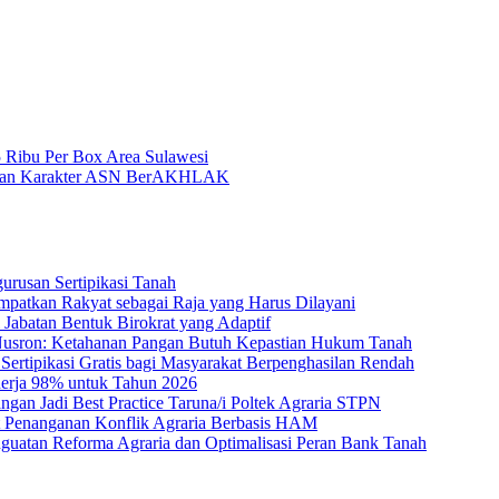
Ribu Per Box Area Sulawesi
uatan Karakter ASN BerAKHLAK
rusan Sertipikasi Tanah
empatkan Rakyat sebagai Raja yang Harus Dilayani
 Jabatan Bentuk Birokrat yang Adaptif
Nusron: Ketahanan Pangan Butuh Kepastian Hukum Tanah
rtipikasi Gratis bagi Masyarakat Berpenghasilan Rendah
nerja 98% untuk Tahun 2026
n Jadi Best Practice Taruna/i Poltek Agraria STPN
Penanganan Konflik Agraria Berbasis HAM
atan Reforma Agraria dan Optimalisasi Peran Bank Tanah