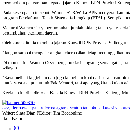
memberikan pengarahan kepada jajaran Kanwil BPN Provinsi Sulten
Pada kesempatan tersebut, Wamen ATR/Waka BPN menyerahkan total 13 s
program Pendaftaran Tanah Sistematis Lengkap (PTSL). Sertipikat te
Menurut Wamen Ossy, pertumbuhan jumlah bidang tanah yang terdaft
pertumbuhan ekonomi daerah.
Oleh karena itu, ia meminta jajaran Kanwil BPN Provinsi Sulteng untu
“Jangan sampai mengejar angka keberhasilan, tetapi meninggalkan ma
Di momen ini, Wamen Ossy mengapresiasi langsung semangat jajaran K
wilayah.
“Saya melihat kegigihan dan juga keinginan kuat dari para unsur pim
untuk saya ataupun untuk Pak Menteri, tapi apa yang kita lakukan a
Kegiatan ini dihadiri oleh Kepala Kanwil BPN Provinsi Sulteng, Mu
ossy dermawan
palu
reforma agraria
sentuh tanahku
sulawesi
sulawes
Writer: Sinta Dian P
Editor: Tim Bacaonline
Ikuti Kami