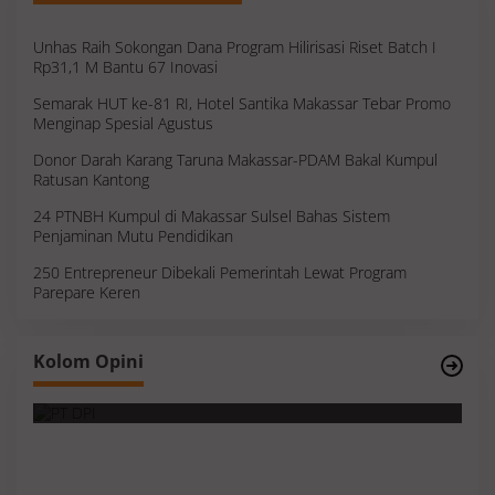
Unhas Raih Sokongan Dana Program Hilirisasi Riset Batch I
Rp31,1 M Bantu 67 Inovasi
Semarak HUT ke-81 RI, Hotel Santika Makassar Tebar Promo
Menginap Spesial Agustus
Donor Darah Karang Taruna Makassar-PDAM Bakal Kumpul
Ratusan Kantong
24 PTNBH Kumpul di Makassar Sulsel Bahas Sistem
Penjaminan Mutu Pendidikan
250 Entrepreneur Dibekali Pemerintah Lewat Program
Parepare Keren
Survei, Angka Presentase dan Kejujuran
Kolom Opini
Membaca Realitas