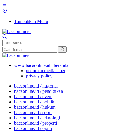
Tambahkan Menu
www.bacaonline.id | beranda
pedoman media siber
privacy policy
bacaonline.id / nasional
bacaonline.id / pendidikan
bacaonline.id / event
bacaonline.id / politik
bacaonline.id / hukum
bacaonline.id / sport
bacaonline.id / teknologi
bacaonline.id / properti
bacaonline.id / opini