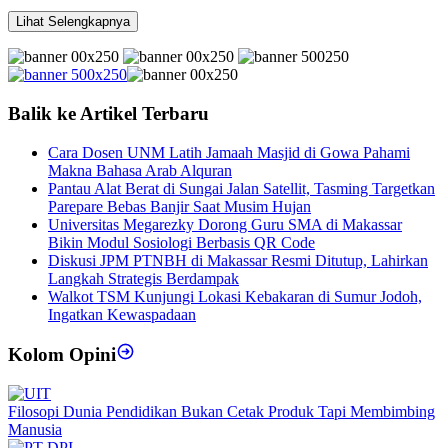
Lihat Selengkapnya
Balik ke Artikel Terbaru
Cara Dosen UNM Latih Jamaah Masjid di Gowa Pahami
Makna Bahasa Arab Alquran
Pantau Alat Berat di Sungai Jalan Satellit, Tasming Targetkan
Parepare Bebas Banjir Saat Musim Hujan
Universitas Megarezky Dorong Guru SMA di Makassar
Bikin Modul Sosiologi Berbasis QR Code
Diskusi JPM PTNBH di Makassar Resmi Ditutup, Lahirkan
Langkah Strategis Berdampak
Walkot TSM Kunjungi Lokasi Kebakaran di Sumur Jodoh,
Ingatkan Kewaspadaan
Kolom Opini
Filosopi Dunia Pendidikan Bukan Cetak Produk Tapi Membimbing
Manusia