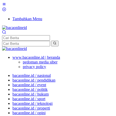
Tambahkan Menu
www.bacaonline.id | beranda
pedoman media siber
privacy policy
bacaonline.id / nasional
bacaonline.id / pendidikan
bacaonline.id / event
bacaonline.id / politik
bacaonline.id / hukum
bacaonline.id / sport
bacaonline.id / teknologi
bacaonline.id / properti
bacaonline.id / opini