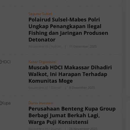
L
E
H
Seputar Sulsel
A
Polairud Sulsel-Mabes Polri
U
T
Ungkap Penangkapan Ilegal
H
O
Fishing dan Jaringan Produsen
R
Detonator
B
Y
Bacaonline.id / Hukum
|
11 Desember 2025
O
B
L
A
E
C
H
A
Kabar Organisasi
A
O
Muscab HDCI Makassar Dihadiri
U
N
T
L
Walkot, Ini Harapan Terhadap
H
I
O
Komunitas Moge
N
R
E
B
Bacaonline.id / Daerah
|
8 Desember 2025
O
Y
L
B
E
A
H
Filosopi Dunia Pendidikan B
Dunia Investasi
C
A
Perusahaan Benteng Kupa Group
A
U
Cetak Produk Tapi Membimbi
O
T
Manusia
Berbagi Jumat Berkah Lagi,
N
H
L
O
Warga Puji Konsistensi
I
R
N
B
Bacaonline.id / Daerah
|
28 November 2025
O