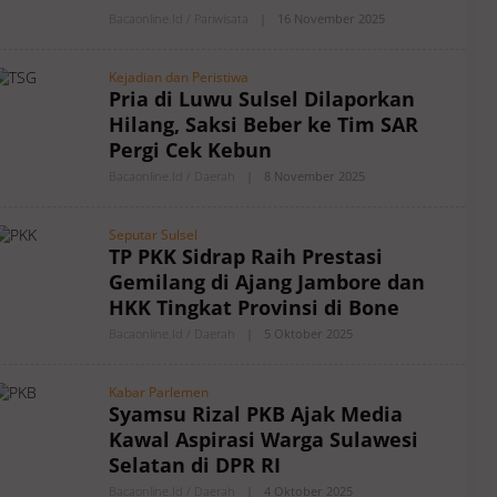
R
B
Bacaonline.id / Pariwisata
|
16 November 2025
O
Y
L
B
E
A
H
Kejadian dan Peristiwa
C
A
Pria di Luwu Sulsel Dilaporkan
A
U
O
T
Hilang, Saksi Beber ke Tim SAR
N
H
L
O
Pergi Cek Kebun
I
R
N
B
Bacaonline.id / Daerah
|
8 November 2025
O
E
Y
L
B
E
A
H
Seputar Sulsel
C
A
TP PKK Sidrap Raih Prestasi
A
U
O
T
Gemilang di Ajang Jambore dan
N
H
L
O
HKK Tingkat Provinsi di Bone
I
R
N
B
Bacaonline.id / Daerah
|
5 Oktober 2025
O
E
Y
L
B
E
A
H
Kabar Parlemen
C
A
Syamsu Rizal PKB Ajak Media
A
U
O
T
Kawal Aspirasi Warga Sulawesi
N
H
L
O
Selatan di DPR RI
I
R
N
B
Bacaonline.id / Daerah
|
4 Oktober 2025
O