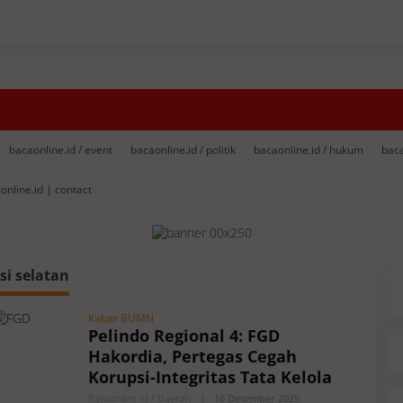
bacaonline.id / event
bacaonline.id / politik
bacaonline.id / hukum
baca
online.id | contact
si selatan
Kabar BUMN
Pelindo Regional 4: FGD
Hakordia, Pertegas Cegah
Korupsi-Integritas Tata Kelola
Bacaonline.id / Daerah
|
16 Desember 2025
O