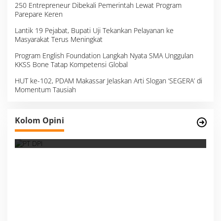
250 Entrepreneur Dibekali Pemerintah Lewat Program
Parepare Keren
Lantik 19 Pejabat, Bupati Uji Tekankan Pelayanan ke
Masyarakat Terus Meningkat
Program English Foundation Langkah Nyata SMA Unggulan
KKSS Bone Tatap Kompetensi Global
HUT ke-102, PDAM Makassar Jelaskan Arti Slogan ‘SEGERA’ di
Momentum Tausiah
Survei, Angka Presentase dan Kejujuran
Kolom Opini
Membaca Realitas
S
I