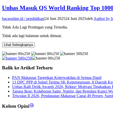
Unhas Masuk QS World Ranking Top 1000,
bacaonline.id / pendidikan
|
24 Juni 2025
24 Juni 2025
oleh
Author by b
Tidak Ada Lagi Postingan yang Tersedia.
Tidak ada lagi halaman untuk dimuat.
Lihat Selengkapnya
Balik ke Artikel Terbaru
PAN Makassar Targetkan Keterwakilan di Semua Dapil
13 DPC PPP di Sulsel Terima SK Kepengurusan, 8 Daerah K
Unhas Raih Detik Awards 2026, Rektor: Motivasi Tingkatkan K
Taruna Ikrar: Kolaborasi Sains, Nutrisi, dan Regulasi Kunci 
Triwulan II 2026, Pendapatan Makassar Capai 49 Persen, Surp
Kolom Opini