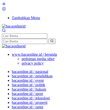
Tambahkan Menu
www.bacaonline.id | beranda
pedoman media siber
privacy policy
bacaonline.id / nasional
bacaonline.id / pendidikan
bacaonline.id / event
bacaonline.id / politik
bacaonline.id / hukum
bacaonline.id / sport
bacaonline.id / teknologi
bacaonline.id / properti
bacaonline.id / opini