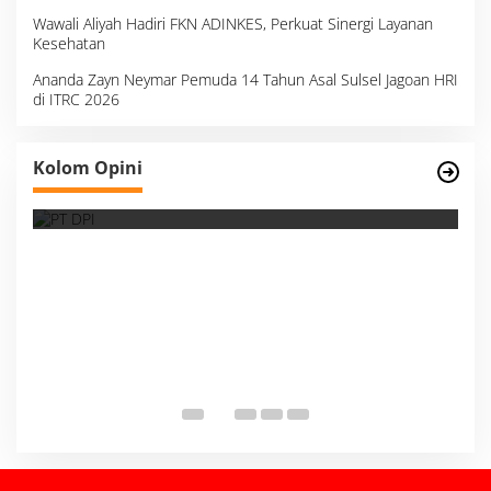
Wawali Aliyah Hadiri FKN ADINKES, Perkuat Sinergi Layanan
Kesehatan
Ananda Zayn Neymar Pemuda 14 Tahun Asal Sulsel Jagoan HRI
di ITRC 2026
Survei, Angka Presentase dan Kejujuran
Kolom Opini
Membaca Realitas
S
I
M