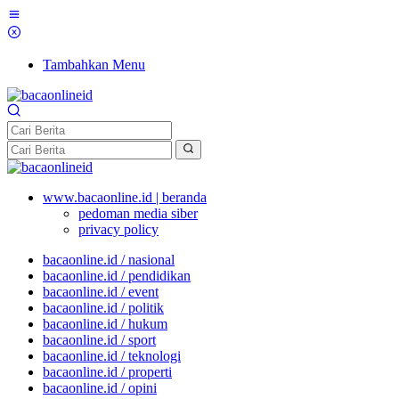
Tambahkan Menu
www.bacaonline.id | beranda
pedoman media siber
privacy policy
bacaonline.id / nasional
bacaonline.id / pendidikan
bacaonline.id / event
bacaonline.id / politik
bacaonline.id / hukum
bacaonline.id / sport
bacaonline.id / teknologi
bacaonline.id / properti
bacaonline.id / opini