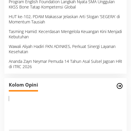
Program English Foundation Langkah Nyata SMA Unggulan
KKSS Bone Tatap Kompetensi Global
HUT ke-102, PDAM Makassar Jelaskan Arti Slogan ‘SEGERA’ di
Momentum Tausiah
Tasming Hamid: Kecerdasan Mengelola Keuangan Kini Menjadi
Kebutuhan
Wawali Aliyah Hadiri FKN ADINKES, Perkuat Sinergi Layanan
Kesehatan
Ananda Zayn Neymar Pemuda 14 Tahun Asal Sulsel Jagoan HRI
di ITRC 2026
Survei, Angka Presentase dan Kejujuran
Kolom Opini
Membaca Realitas