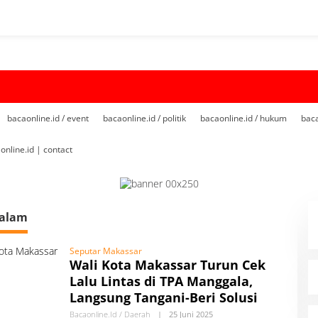
bacaonline.id / event
bacaonline.id / politik
bacaonline.id / hukum
baca
online.id | contact
alam
Seputar Makassar
Wali Kota Makassar Turun Cek
Lalu Lintas di TPA Manggala,
Langsung Tangani-Beri Solusi
Bacaonline.id / Daerah
|
25 Juni 2025
O