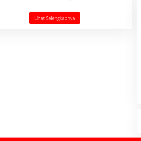
L
E
H
A
Lihat Selengkapnya
U
T
H
O
R
B
Y
B
A
C
A
O
N
L
I
N
E