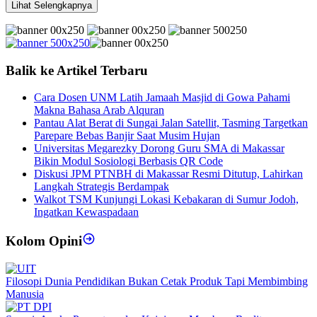
Lihat Selengkapnya
Balik ke Artikel Terbaru
Cara Dosen UNM Latih Jamaah Masjid di Gowa Pahami
Makna Bahasa Arab Alquran
Pantau Alat Berat di Sungai Jalan Satellit, Tasming Targetkan
Parepare Bebas Banjir Saat Musim Hujan
Universitas Megarezky Dorong Guru SMA di Makassar
Bikin Modul Sosiologi Berbasis QR Code
Diskusi JPM PTNBH di Makassar Resmi Ditutup, Lahirkan
Langkah Strategis Berdampak
Walkot TSM Kunjungi Lokasi Kebakaran di Sumur Jodoh,
Ingatkan Kewaspadaan
Kolom Opini
Filosopi Dunia Pendidikan Bukan Cetak Produk Tapi Membimbing
Manusia