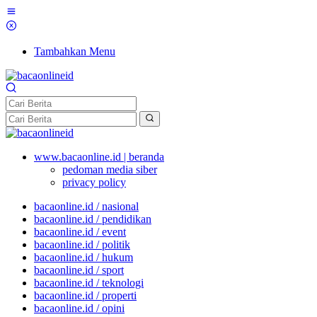
Tambahkan Menu
www.bacaonline.id | beranda
pedoman media siber
privacy policy
bacaonline.id / nasional
bacaonline.id / pendidikan
bacaonline.id / event
bacaonline.id / politik
bacaonline.id / hukum
bacaonline.id / sport
bacaonline.id / teknologi
bacaonline.id / properti
bacaonline.id / opini