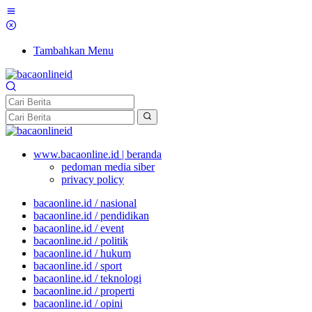
Tambahkan Menu
www.bacaonline.id | beranda
pedoman media siber
privacy policy
bacaonline.id / nasional
bacaonline.id / pendidikan
bacaonline.id / event
bacaonline.id / politik
bacaonline.id / hukum
bacaonline.id / sport
bacaonline.id / teknologi
bacaonline.id / properti
bacaonline.id / opini