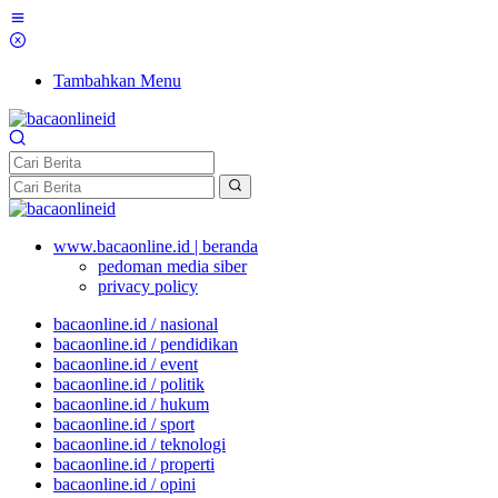
Tambahkan Menu
www.bacaonline.id | beranda
pedoman media siber
privacy policy
bacaonline.id / nasional
bacaonline.id / pendidikan
bacaonline.id / event
bacaonline.id / politik
bacaonline.id / hukum
bacaonline.id / sport
bacaonline.id / teknologi
bacaonline.id / properti
bacaonline.id / opini