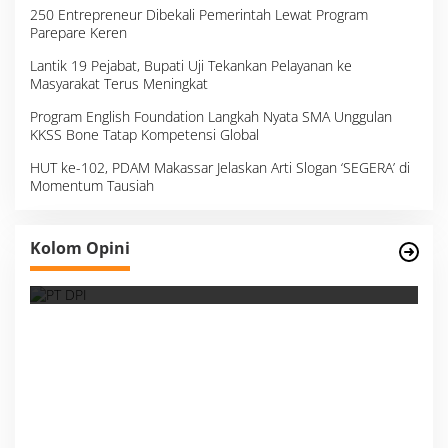
250 Entrepreneur Dibekali Pemerintah Lewat Program
Parepare Keren
Lantik 19 Pejabat, Bupati Uji Tekankan Pelayanan ke
Masyarakat Terus Meningkat
Program English Foundation Langkah Nyata SMA Unggulan
KKSS Bone Tatap Kompetensi Global
HUT ke-102, PDAM Makassar Jelaskan Arti Slogan ‘SEGERA’ di
Momentum Tausiah
Survei, Angka Presentase dan Kejujuran
Kolom Opini
Membaca Realitas
S
I