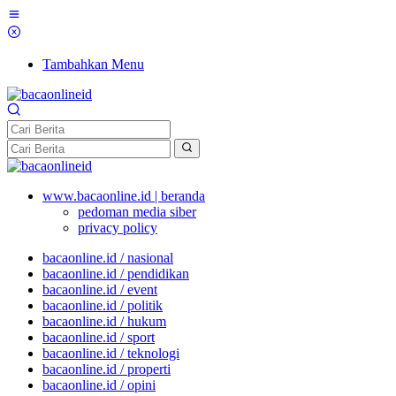
Tambahkan Menu
www.bacaonline.id | beranda
pedoman media siber
privacy policy
bacaonline.id / nasional
bacaonline.id / pendidikan
bacaonline.id / event
bacaonline.id / politik
bacaonline.id / hukum
bacaonline.id / sport
bacaonline.id / teknologi
bacaonline.id / properti
bacaonline.id / opini