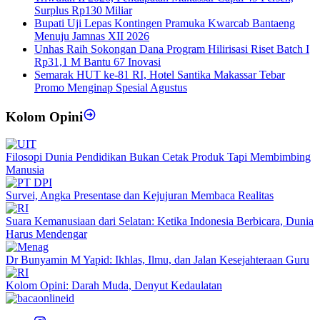
Surplus Rp130 Miliar
Bupati Uji Lepas Kontingen Pramuka Kwarcab Bantaeng
Menuju Jamnas XII 2026
Unhas Raih Sokongan Dana Program Hilirisasi Riset Batch I
Rp31,1 M Bantu 67 Inovasi
Semarak HUT ke-81 RI, Hotel Santika Makassar Tebar
Promo Menginap Spesial Agustus
Kolom Opini
Filosopi Dunia Pendidikan Bukan Cetak Produk Tapi Membimbing
Manusia
Survei, Angka Presentase dan Kejujuran Membaca Realitas
Suara Kemanusiaan dari Selatan: Ketika Indonesia Berbicara, Dunia
Harus Mendengar
Dr Bunyamin M Yapid: Ikhlas, Ilmu, dan Jalan Kesejahteraan Guru
Kolom Opini: Darah Muda, Denyut Kedaulatan