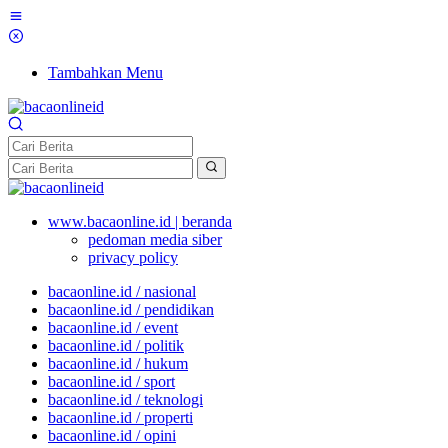
Tambahkan Menu
www.bacaonline.id | beranda
pedoman media siber
privacy policy
bacaonline.id / nasional
bacaonline.id / pendidikan
bacaonline.id / event
bacaonline.id / politik
bacaonline.id / hukum
bacaonline.id / sport
bacaonline.id / teknologi
bacaonline.id / properti
bacaonline.id / opini