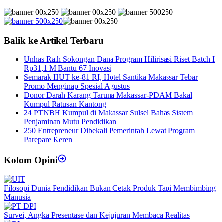
Balik ke Artikel Terbaru
Unhas Raih Sokongan Dana Program Hilirisasi Riset Batch I
Rp31,1 M Bantu 67 Inovasi
Semarak HUT ke-81 RI, Hotel Santika Makassar Tebar
Promo Menginap Spesial Agustus
Donor Darah Karang Taruna Makassar-PDAM Bakal
Kumpul Ratusan Kantong
24 PTNBH Kumpul di Makassar Sulsel Bahas Sistem
Penjaminan Mutu Pendidikan
250 Entrepreneur Dibekali Pemerintah Lewat Program
Parepare Keren
Kolom Opini
Filosopi Dunia Pendidikan Bukan Cetak Produk Tapi Membimbing
Manusia
Survei, Angka Presentase dan Kejujuran Membaca Realitas