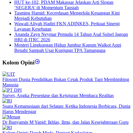
HUT ke-102, PDAM Makassar Jelaskan Arti Slogan
‘SEGERA’ di Momentum Tausiah
Tasming Hamid: Kecerdasan Mengelola Keuangan Kini
Menjadi Kebutuhan
Wawali Aliyah Hadiri FKN ADINKES, Perkuat Sinergi
Layanan Kesehatan
Ananda Zayn Neymar Pemuda 14 Tahun Asal Sulsel Jagoan
HRI di ITRC 2026
Menteri Lingkungan Hidup Jumhur Kagum Walkot Appi
Benahi Sampah Usai Kunjungi TPA Tamangapa
Kolom Opini
Filosopi Dunia Pendidikan Bukan Cetak Produk Tapi Membimbing
Manusia
Survei, Angka Presentase dan Kejujuran Membaca Realitas
Suara Kemanusiaan dari Selatan: Ketika Indonesia Berbicara, Dunia
Harus Mendengar
Dr Bunyamin M Yapid: Ikhlas, Ilmu, dan Jalan Kesejahteraan Guru
Kolom Opini: Darah Muda, Denyut Kedaulatan