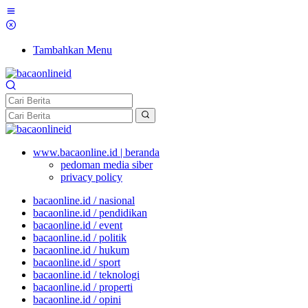
Tambahkan Menu
www.bacaonline.id | beranda
pedoman media siber
privacy policy
bacaonline.id / nasional
bacaonline.id / pendidikan
bacaonline.id / event
bacaonline.id / politik
bacaonline.id / hukum
bacaonline.id / sport
bacaonline.id / teknologi
bacaonline.id / properti
bacaonline.id / opini