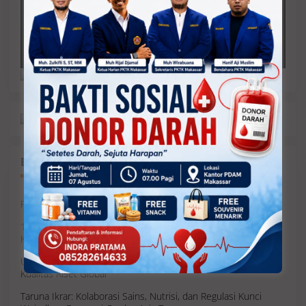
Balik ke Artikel Terbaru
PAN Makassar Targetkan Keterwakilan di Semua Dapil
13 DPC PPP di Sulsel Terima SK Kepengurusan, 8 Daerah
Kenapa Menggantung?
Unhas Raih Detik Awards 2026, Rektor: Motivasi Tingkatkan
Kualitas Riset Global
Taruna Ikrar: Kolaborasi Sains, Nutrisi, dan Regulasi Kunci