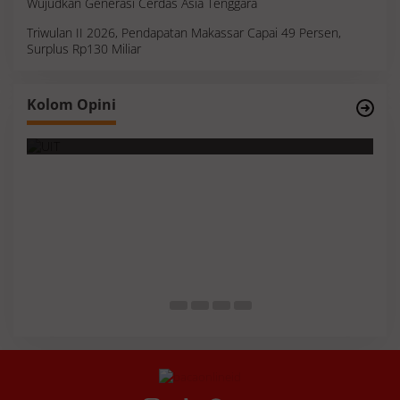
Wujudkan Generasi Cerdas Asia Tenggara
Triwulan II 2026, Pendapatan Makassar Capai 49 Persen,
Surplus Rp130 Miliar
Filosopi Dunia Pendidikan Bukan Cetak
Kolom Opini
Produk Tapi Membimbing Manusia
Survei
Membac