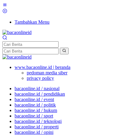
Tambahkan Menu
www.bacaonline.id | beranda
pedoman media siber
privacy policy
bacaonline.id / nasional
bacaonline.id / pendidikan
bacaonline.id / event
bacaonline.id / politik
bacaonline.id / hukum
bacaonline.id / sport
bacaonline.id / teknologi
bacaonline.id / properti
bacaonline.id / opini