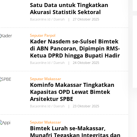
O
Satu Data untuk Tingkatkan
N
Akurasi Statistik Sektoral
L
I
Filosopi Dunia Pendidikan Bukan
Bacaonline.id / Daerah
|
27 Oktober 2025
O
N
Cetak Produk Tapi Membimbing
L
E
E
Manusia
H
Seputar Parpol
A
Kader Nasdem se-Sulsel Bimtek
U
T
di ABN Pancoran, Dipimpin RMS-
H
O
Ketua DPRD hingga Bupati Hadir
R
B
Bacaonline.id / Daerah
|
24 Oktober 2025
O
Y
L
B
E
A
H
Seputar Makassar
C
A
Kominfo Makassar Tingkatkan
A
U
O
T
Kapasitas OPD Lewat Bimtek
N
H
L
O
Arsitektur SPBE
I
R
N
B
Bacaonline.id / Daerah
|
23 Oktober 2025
O
E
Y
L
B
E
A
H
Seputar Makassar
C
A
Bimtek Lurah se-Makassar,
A
U
O
T
Munafri Tegaskan Integritas dan
N
H