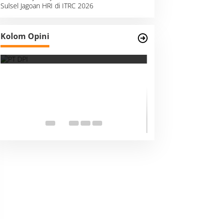
Sulsel Jagoan HRI di ITRC 2026
Survei, Angka Presentase dan
Kolom Opini
Kejujuran Membaca Realitas
Suara Kemanusia
Ketika Indonesia
Dunia Harus Me