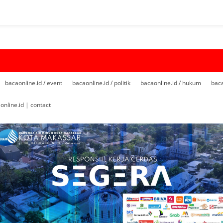
bacaonline.id / event
bacaonline.id / politik
bacaonline.id / hukum
baca
online.id | contact