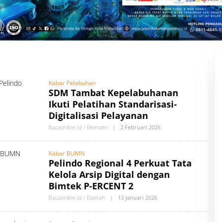
Kabar Pelabuhan
SDM Tambat Kepelabuhanan
Ikuti Pelatihan Standarisasi-
Digitalisasi Pelayanan
Bacaonline.id / Ekonomi
|
2 Februari 2026
O
L
E
H
Kabar BUMN
A
Pelindo Regional 4 Perkuat Tata
U
T
Kelola Arsip Digital dengan
H
O
Bimtek P-ERCENT 2
R
B
Bacaonline.id / Daerah
|
13 Januari 2026
O
Y
L
B
E
A
H