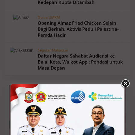
Kedepan Kuota Ditambah
Dunia UMKM
Opening Almaz Fried Chicken Selain
Bagi Berkah, Aktivis Peduli Palestina-
Pemda Hadir
Seputar Makassar
Daftar Negara Sahabat Audiensi ke
Balai Kota, Walkot Appi: Pondasi untuk
Masa Depan