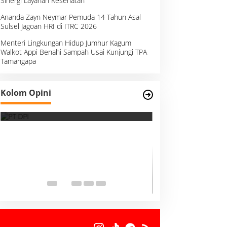
Sinergi Layanan Kesehatan
Ananda Zayn Neymar Pemuda 14 Tahun Asal
Sulsel Jagoan HRI di ITRC 2026
Menteri Lingkungan Hidup Jumhur Kagum
Walkot Appi Benahi Sampah Usai Kunjungi TPA
Tamangapa
Survei, Angka Presentase dan
Kolom Opini
Kejujuran Membaca Realitas
Suara Kemanusia
Ketika Indonesia
Dunia Harus Me