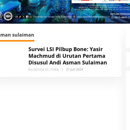
sman sulaiman
Survei LSI Pilbup Bone: Yasir
Machmud di Urutan Pertama
Disusul Andi Asman Sulaiman
Bacaonline.id / Politik
|
21 Juli 2024
O
L
E
H
A
U
T
H
O
R
B
Y
B
A
C