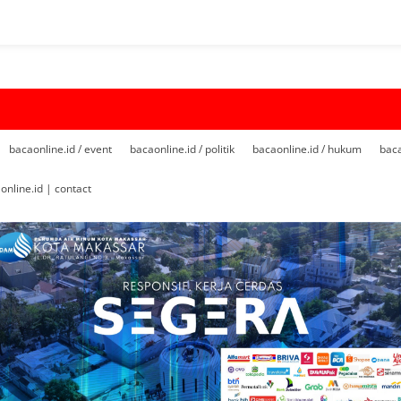
bacaonline.id / event
bacaonline.id / politik
bacaonline.id / hukum
baca
online.id | contact