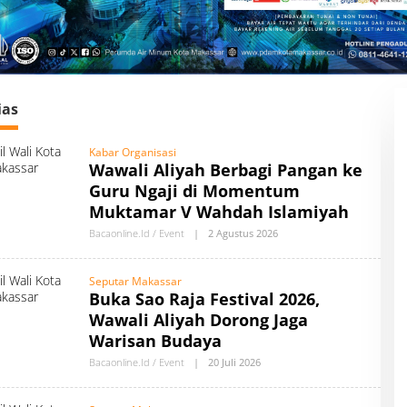
ias
Kabar Organisasi
Wawali Aliyah Berbagi Pangan ke
Guru Ngaji di Momentum
Muktamar V Wahdah Islamiyah
Bacaonline.id / Event
|
2 Agustus 2026
O
L
E
H
Seputar Makassar
A
Buka Sao Raja Festival 2026,
U
T
Wawali Aliyah Dorong Jaga
H
O
Warisan Budaya
R
B
Bacaonline.id / Event
|
20 Juli 2026
O
Y
L
B
E
A
H