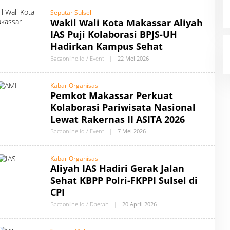
O
Seputar Sulsel
N
L
Wakil Wali Kota Makassar Aliyah
I
IAS Puji Kolaborasi BPJS-UH
N
E
Hadirkan Kampus Sehat
Bacaonline.id / Event
|
22 Mei 2026
O
L
E
H
Kabar Organisasi
A
Pemkot Makassar Perkuat
U
T
Kolaborasi Pariwisata Nasional
H
O
Lewat Rakernas II ASITA 2026
R
B
Bacaonline.id / Event
|
7 Mei 2026
O
Y
L
B
E
A
H
Kabar Organisasi
C
A
Aliyah IAS Hadiri Gerak Jalan
A
U
O
T
Sehat KBPP Polri-FKPPI Sulsel di
N
H
L
O
CPI
I
R
N
B
Bacaonline.id / Daerah
|
20 April 2026
O
E
Y
L
B
E
A
H