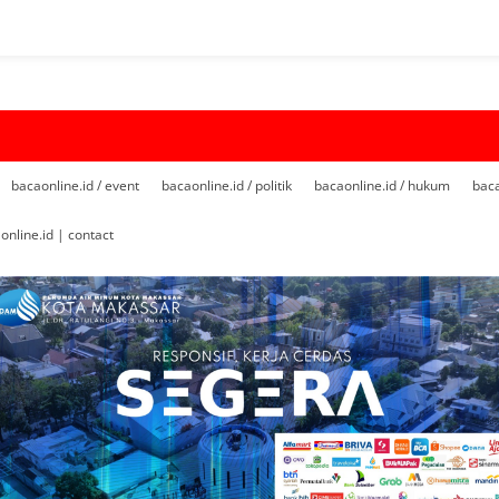
bacaonline.id / event
bacaonline.id / politik
bacaonline.id / hukum
baca
online.id | contact