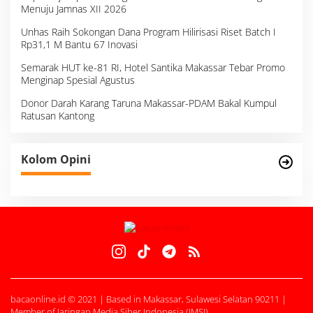
Menuju Jamnas XII 2026
Unhas Raih Sokongan Dana Program Hilirisasi Riset Batch I
Rp31,1 M Bantu 67 Inovasi
Semarak HUT ke-81 RI, Hotel Santika Makassar Tebar Promo
Menginap Spesial Agustus
Donor Darah Karang Taruna Makassar-PDAM Bakal Kumpul
Ratusan Kantong
Kolom Opini
bacaonline.id © 2021 | Based in Makassar, Sulawesi Selatan 90211 |
Member of Jaringan Media Siber Indonesia (JMSI)