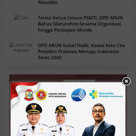
Alauddin
Temui Ketua Umum PSMTI, DPD ARUN
Bahas Silaturahmi Sesama Organisasi
hingga Persiapan Musda
DPD ARUN Sulsel Hadir, Kawal Asta Cita
Presiden Prabowo Menuju Indonesia
Emas 2045