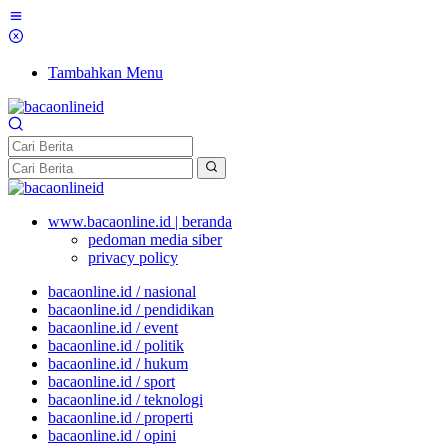
Tambahkan Menu
www.bacaonline.id | beranda
pedoman media siber
privacy policy
bacaonline.id / nasional
bacaonline.id / pendidikan
bacaonline.id / event
bacaonline.id / politik
bacaonline.id / hukum
bacaonline.id / sport
bacaonline.id / teknologi
bacaonline.id / properti
bacaonline.id / opini