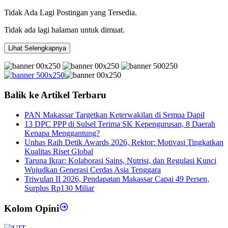
Tidak Ada Lagi Postingan yang Tersedia.
Tidak ada lagi halaman untuk dimuat.
Lihat Selengkapnya
Balik ke Artikel Terbaru
PAN Makassar Targetkan Keterwakilan di Semua Dapil
13 DPC PPP di Sulsel Terima SK Kepengurusan, 8 Daerah
Kenapa Menggantung?
Unhas Raih Detik Awards 2026, Rektor: Motivasi Tingkatkan
Kualitas Riset Global
Taruna Ikrar: Kolaborasi Sains, Nutrisi, dan Regulasi Kunci
Wujudkan Generasi Cerdas Asia Tenggara
Triwulan II 2026, Pendapatan Makassar Capai 49 Persen,
Surplus Rp130 Miliar
Kolom Opini